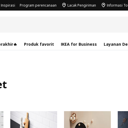
Inspirasi
Program perencanaan
Lacak Pengiriman
Informasi T
rakhir🔥
Produk favorit
IKEA for Business
Layanan Des
et