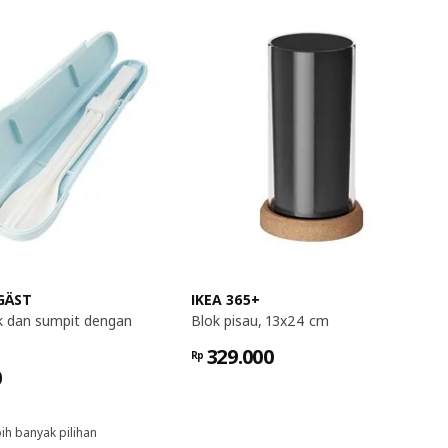
GÄST
IKEA 365+
k dan sumpit dengan
Blok pisau, 13x24 cm
329.000
Rp
0
ih banyak pilihan