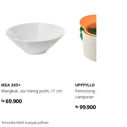
IKEA 365+
UPPFYLLD
Mangkuk, sisi miring putih, 17 cm
Pemotong buah, set isi 4, 
campuran
69.900
Rp
99.900
Rp
Tersedia lebih banyak pilihan