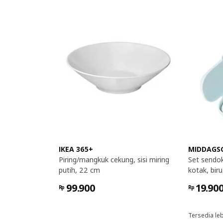
IKEA 365+
MIDDAGS
Piring/mangkuk cekung, sisi miring
Set sendo
putih, 22 cm
kotak, biru
99.900
19.90
Rp
Rp
Tersedia leb