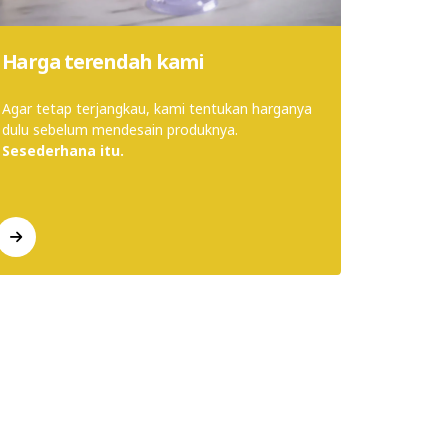
Harga terendah kami
Rotan I
Agar tetap terjangkau, kami tentukan harganya
Rotan me
dulu sebelum mendesain produknya.
dan rama
Sesederhana itu.
dipanen.​