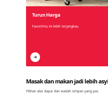
​​​
Turun Harga​
erbarukan
Favoritmu ini lebih terjangkau.
, mudah
Masak dan makan jadi lebih asy
Pilihan alat dapur dan wadah simpan yang pas.