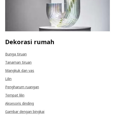
Dekorasi rumah
Bunga tiruan
Tanaman tiruan
Mangkuk dan vas
Lilin
Pengharum ruangan
Tempat lilin
Aksesoris dinding
Gambar dengan bingkai