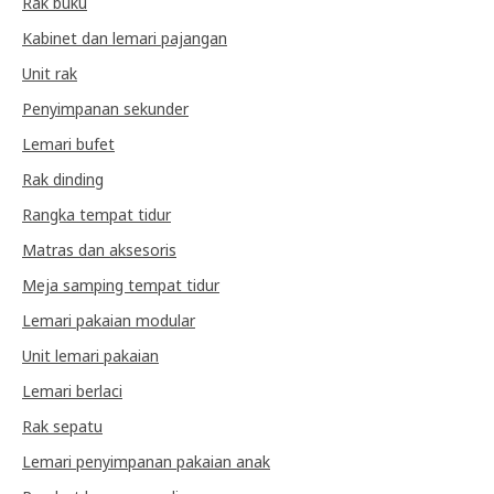
Rak buku
Kabinet dan lemari pajangan
Unit rak
Penyimpanan sekunder
Lemari bufet
Rak dinding
Rangka tempat tidur
Matras dan aksesoris
Meja samping tempat tidur
Lemari pakaian modular
Unit lemari pakaian
Lemari berlaci
Rak sepatu
Lemari penyimpanan pakaian anak