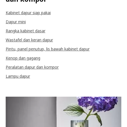
Kabinet dapur siap pakai
Dapur mini
Rangka kabinet dasar
Wastafel dan keran dapur
Pintu, panel penutup, lis bawah kabinet dapur
Kenop dan gagang
Peralatan dapur dan kompor
Lampu dapur