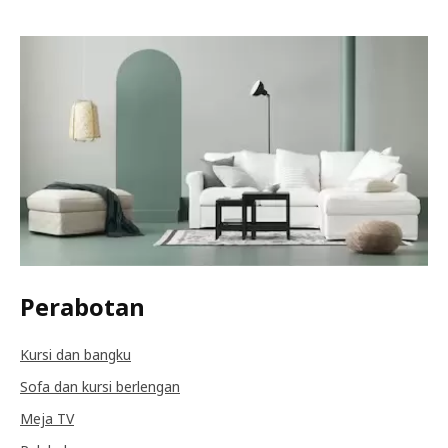
Perabotan
Kursi dan bangku
Sofa dan kursi berlengan
Meja TV