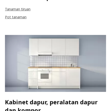
Tanaman tiruan
Pot tanaman
Kabinet dapur, peralatan dapur
dan kompor