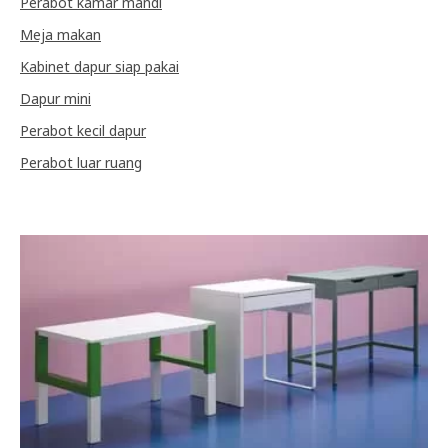
Perabot kamar mandi
Meja makan
Kabinet dapur siap pakai
Dapur mini
Perabot kecil dapur
Perabot luar ruang