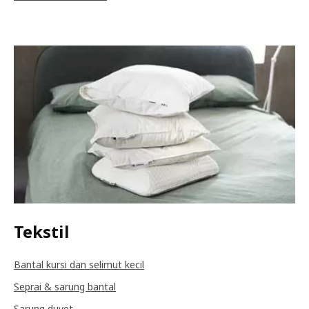
Tekstil
Bantal kursi dan selimut kecil
Seprai & sarung bantal
Sarung duvet