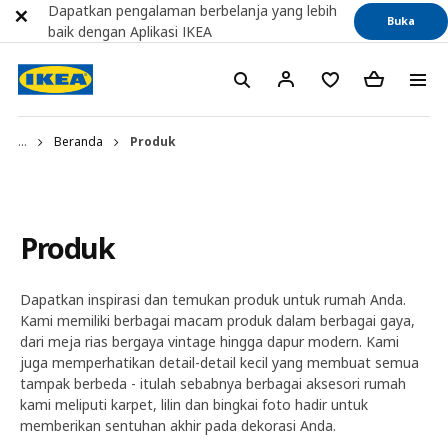
Dapatkan pengalaman berbelanja yang lebih
Buka
baik dengan Aplikasi IKEA
...
Beranda
Produk
Produk
Dapatkan inspirasi dan temukan produk untuk rumah Anda.
Kami memiliki berbagai macam produk dalam berbagai gaya,
dari meja rias bergaya vintage hingga dapur modern. Kami
juga memperhatikan detail-detail kecil yang membuat semua
tampak berbeda - itulah sebabnya berbagai aksesori rumah
kami meliputi karpet, lilin dan bingkai foto hadir untuk
memberikan sentuhan akhir pada dekorasi Anda.