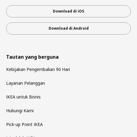
Download di iOS
Download di Android
Tautan yang berguna
Kebijakan Pengembalian 90 Hari
Layanan Pelanggan
IKEA untuk Bisnis
Hubungi Kami
Pick-up Point IKEA