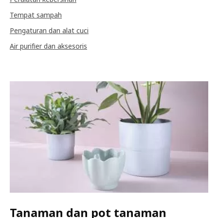
Tempat sampah
Pengaturan dan alat cuci
Air purifier dan aksesoris
Tanaman dan pot tanaman