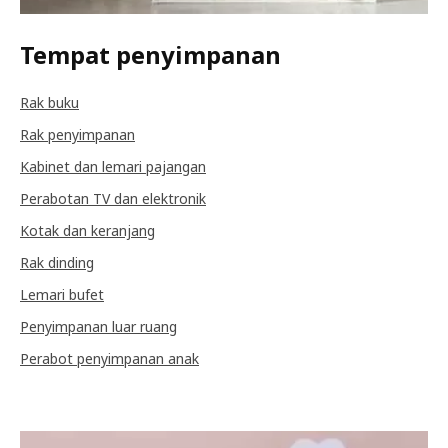
Tempat penyimpanan
Rak buku
Rak penyimpanan
Kabinet dan lemari pajangan
Perabotan TV dan elektronik
Kotak dan keranjang
Rak dinding
Lemari bufet
Penyimpanan luar ruang
Perabot penyimpanan anak