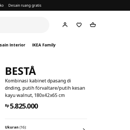
oko
Desain ruang gratis
ain Interior
IKEA Family
BESTÅ
Kombinasi kabinet dpasang di
dnding, putih förvaltare/putih kesan
kayu walnut, 180x42x65 cm
5.825.000
Rp
ukuran
(16):