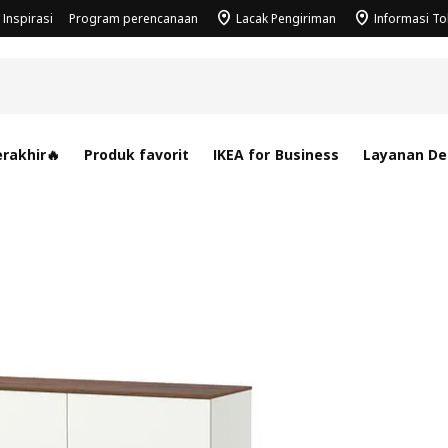
Inspirasi
Program perencanaan
Lacak Pengiriman
Informasi T
rakhir🔥
Produk favorit
IKEA for Business
Layanan Des