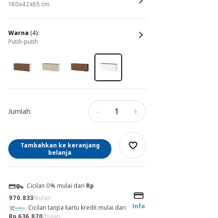
180x42x65 cm
warna
(4):
putih-putih
-
+
Jumlah:
Tambahkan ke keranjang
belanja
Cicilan 0% mulai dari
Rp
970.833
/bulan
Info
Cicilan tanpa kartu kredit mulai dari
Rp 636.870
/bulan