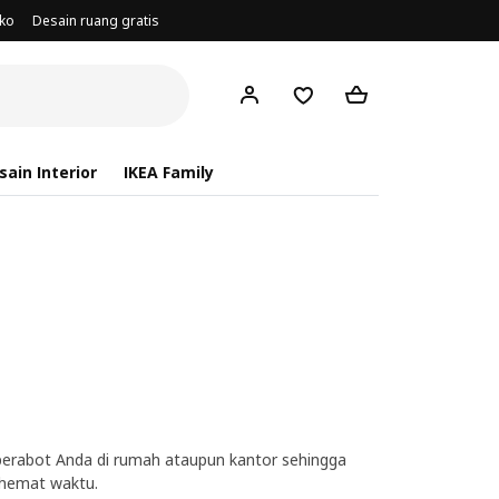
oko
Desain ruang gratis
ain Interior
IKEA Family
perabot Anda di rumah ataupun kantor sehingga
hemat waktu.