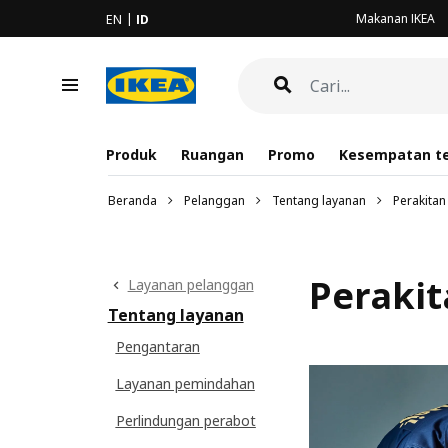
Makanan IKEA
EN
ID
Produk
Ruangan
Promo
Kesempatan te
Beranda
Pelanggan
Tentang layanan
Perakitan
Peraki
Layanan pelanggan
Tentang layanan
Pengantaran
Layanan pemindahan
Perlindungan perabot