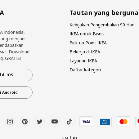
EA
Tautan yang berguna
Kebijakan Pengembalian 90 Hari
EA Indonesia,
IKEA untuk Bisnis
bung menjadi
Pick-up Point IKEA
mendapatkan
sial. Download
Bekerja di IKEA
g. GRATIS!
Layanan IKEA
Daftar kategori
 di iOS
i Android
EN
ID