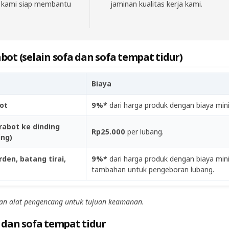
, kami siap membantu
jaminan kualitas kerja kami.
abot
(selain sofa dan sofa tempat tidur)
Biaya
ot
9%*
dari harga produk dengan biaya m
abot ke dinding
Rp25.000
per lubang.
ing)
en, batang tirai,
9%*
dari harga produk dengan biaya m
tambahan untuk pengeboran lubang.
n alat pengencang untuk tujuan keamanan.
 dan sofa tempat tidur