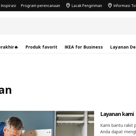
Inspirasi
Program perencanaan
Lacak Pengiriman
Informasi T
rakhir🔥
Produk favorit
IKEA for Business
Layanan Des
tan
Layanan kami​
Kami bantu rakit 
Anda dapat meng