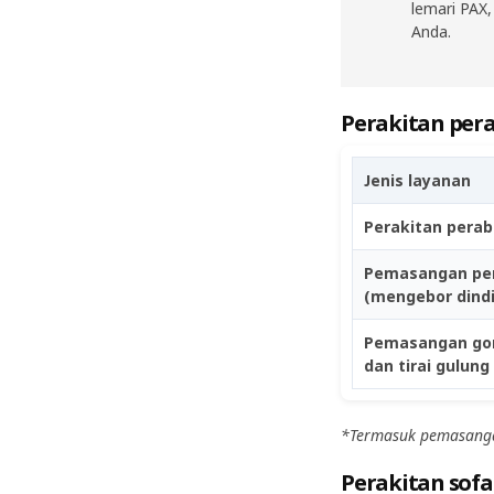
lemari PAX
Anda.
Perakitan per
Jenis layanan
Perakitan perab
Pemasangan per
(mengebor dind
Pemasangan gord
dan tirai gulung
*Termasuk pemasanga
Perakitan sofa