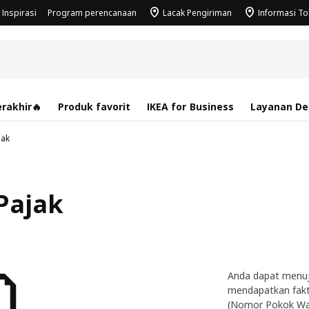
Inspirasi
Program perencanaan
Lacak Pengiriman
Informasi T
rakhir🔥
Produk favorit
IKEA for Business
Layanan Des
jak
Pajak
Anda dapat menuju
mendapatkan fakt
(Nomor Pokok Waj