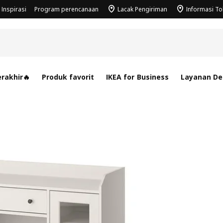
Inspirasi
Program perencanaan
Lacak Pengiriman
Informasi T
rakhir🔥
Produk favorit
IKEA for Business
Layanan Des