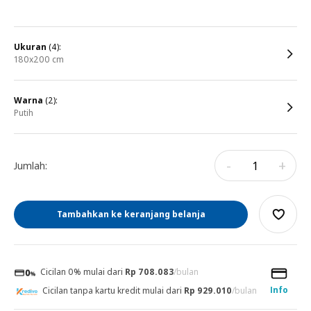
ukuran
(4):
180x200 cm
warna
(2):
putih
-
+
Jumlah:
Tambahkan ke keranjang belanja
Cicilan 0% mulai dari
Rp 708.083
/bulan
Info
Cicilan tanpa kartu kredit mulai dari
Rp 929.010
/bulan