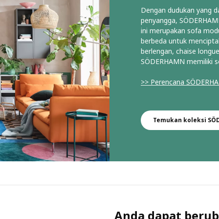
Dengan dudukan yang da
penyangga, SÖDERHAMN 
ini merupakan sofa modu
berbeda untuk menciptak
berlengan, chaise longue
SÖDERHAMN memiliki s
>> Perencana SÖDER
Temukan koleksi S
Anda dapat berub