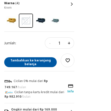
warna
(4):
krem
-
+
Jumlah:
Tambahkan ke keranjang
belanja
Cicilan 0% mulai dari
Rp
749.167
/bulan
Info
Cicilan tanpa kartu kredit mulai dari
Rp 982.910
/bulan
Ongkir mulai dari Rp 169.000