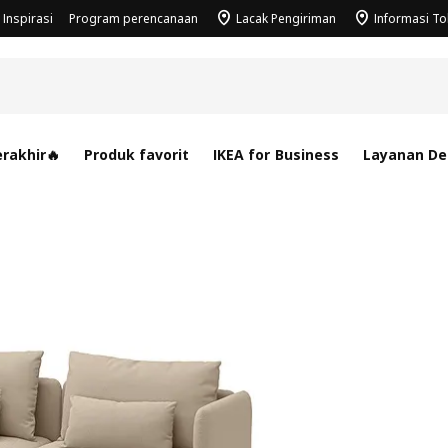
Inspirasi
Program perencanaan
Lacak Pengiriman
Informasi T
rakhir🔥
Produk favorit
IKEA for Business
Layanan Des