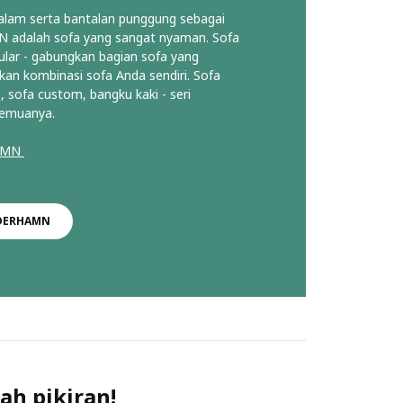
lam serta bantalan punggung sebagai
adalah sofa yang sangat nyaman. Sofa
lar - gabungkan bagian sofa yang
an kombinasi sofa Anda sendiri. Sofa
, sofa custom, bangku kaki - seri
emuanya.
HAMN
ÖDERHAMN
ah pikiran!