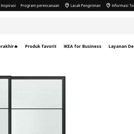
Inspirasi
Program perencanaan
Lacak Pengiriman
Informasi T
rakhir🔥
Produk favorit
IKEA for Business
Layanan Des