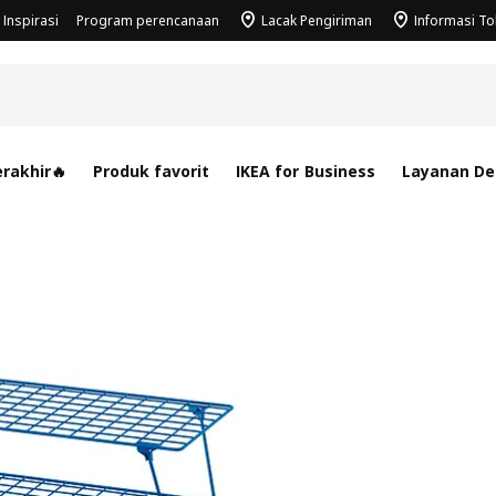
Inspirasi
Program perencanaan
Lacak Pengiriman
Informasi T
rakhir🔥
Produk favorit
IKEA for Business
Layanan Des