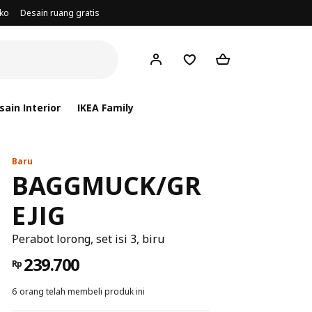
oko
Desain ruang gratis
ain Interior
IKEA Family
Baru
BAGGMUCK/GR
EJIG
Perabot lorong, set isi 3, biru
239.700
Rp
6 orang telah membeli produk ini