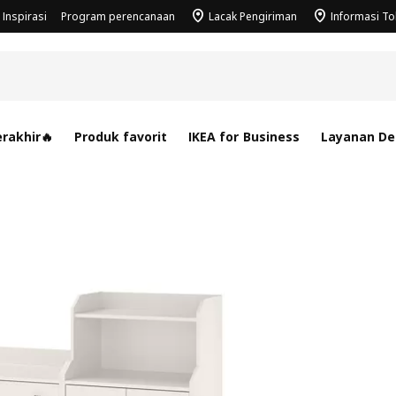
Inspirasi
Program perencanaan
Lacak Pengiriman
Informasi T
rakhir🔥
Produk favorit
IKEA for Business
Layanan Des