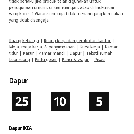
tidak berlaku jika produk telah digunakan untuk
penggunaan umum, di luar ruangan, atau di lingkungan
yang korosif. Garansi ini juga tidak menanggung kerusakan
yang tidak disengaja.
Ruang keluarga
|
Ruang kerja dan perabotan kantor
|
Meja, meja kerja, & penyimpanan
|
Kursi kerja
|
Kamar
tidur
|
Kasur
|
Kamar mandi
|
Dapur
|
Tekstil rumah
|
Luar ruang
|
Pintu geser
|
Panci & wajan
|
Pisau
Dapur
Dapur IKEA