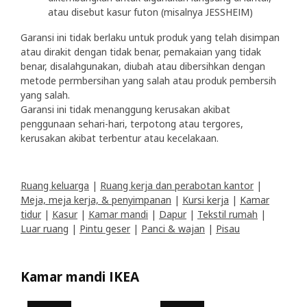
atau disebut kasur futon (misalnya JESSHEIM)
Garansi ini tidak berlaku untuk produk yang telah disimpan
atau dirakit dengan tidak benar, pemakaian yang tidak
benar, disalahgunakan, diubah atau dibersihkan dengan
metode permbersihan yang salah atau produk pembersih
yang salah.
Garansi ini tidak menanggung kerusakan akibat
penggunaan sehari-hari, terpotong atau tergores,
kerusakan akibat terbentur atau kecelakaan.
Ruang keluarga
|
Ruang kerja dan perabotan kantor
|
Meja, meja kerja, & penyimpanan
|
Kursi kerja
|
Kamar
tidur
|
Kasur
|
Kamar mandi
|
Dapur
|
Tekstil rumah
|
Luar ruang
|
Pintu geser
|
Panci & wajan
|
Pisau
Kamar mandi IKEA