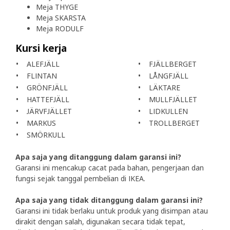
Meja THYGE
Meja SKARSTA
Meja RODULF
Kursi kerja
• ALEFJÄLL
• FJÄLLBERGET
• FLINTAN
• LÅNGFJÄLL
• GRÖNFJÄLL
• LÄKTARE
• HATTEFJÄLL
• MULLFJÄLLET
• JÄRVFJÄLLET
• LIDKULLEN
• MARKUS
• TROLLBERGET
• SMÖRKULL
Apa saja yang ditanggung dalam garansi ini?
Garansi ini mencakup cacat pada bahan, pengerjaan dan
fungsi sejak tanggal pembelian di IKEA.
Apa saja yang tidak ditanggung dalam garansi ini?
Garansi ini tidak berlaku untuk produk yang disimpan atau
dirakit dengan salah, digunakan secara tidak tepat,