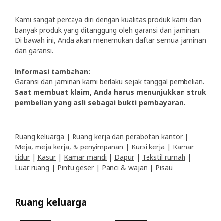
Kami sangat percaya diri dengan kualitas produk kami dan
banyak produk yang ditanggung oleh garansi dan jaminan.
Di bawah ini, Anda akan menemukan daftar semua jaminan
dan garansi.
Informasi tambahan:
Garansi dan jaminan kami berlaku sejak tanggal pembelian.
Saat membuat klaim, Anda harus menunjukkan struk
pembelian yang asli sebagai bukti pembayaran.
Ruang keluarga
|
Ruang kerja dan perabotan kantor
|
Meja, meja kerja, & penyimpanan
|
Kursi kerja
|
Kamar
tidur
|
Kasur
|
Kamar mandi
|
Dapur
|
Tekstil rumah
|
Luar ruang
|
Pintu geser
|
Panci & wajan
|
Pisau
Ruang keluarga