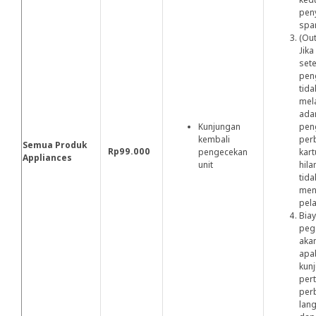
pen
spa
(Out
Jik
sete
pen
tida
mel
ada
Kunjungan
pen
kembali
perb
Semua Produk
Rp99.000
pengecekan
kart
Appliances
unit
hila
tida
men
pel
Bia
peg
aka
apa
kun
per
per
lan