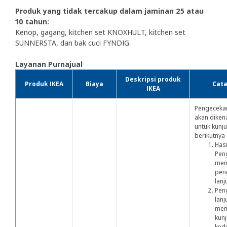
Produk yang tidak tercakup dalam jaminan 25 atau
10 tahun:
Kenop, gagang, kitchen set KNOXHULT, kitchen set
SUNNERSTA, dan bak cuci FYNDIG.
Layanan Purnajual
Deskripsi produk
Produk IKEA
Biaya
Cat
IKEA
Pengeceka
akan diken
untuk kunj
berikutnya 
Hasi
Pen
mem
pen
lanj
Pen
lanj
mem
kun
kedu