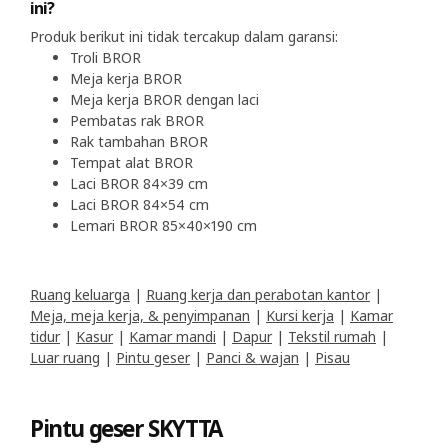
ini?
Produk berikut ini tidak tercakup dalam garansi:
Troli BROR
Meja kerja BROR
Meja kerja BROR dengan laci
Pembatas rak BROR
Rak tambahan BROR
Tempat alat BROR
Laci BROR 84×39 cm
Laci BROR 84×54 cm
Lemari BROR 85×40×190 cm
Ruang keluarga
|
Ruang kerja dan perabotan kantor
|
Meja, meja kerja, & penyimpanan
|
Kursi kerja
|
Kamar
tidur
|
Kasur
|
Kamar mandi
|
Dapur
|
Tekstil rumah
|
Luar ruang
|
Pintu geser
|
Panci & wajan
|
Pisau
Pintu geser SKYTTA