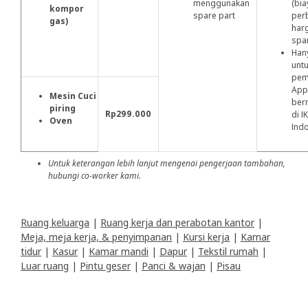
menggunakan
(bia
kompor
spare part
per
gas)
har
spa
Han
unt
pem
App
Mesin Cuci
ber
piring
Rp299.000
di I
Oven
Ind
Untuk keterangan lebih lanjut mengenai pengerjaan tambahan,
hubungi co-worker kami.
Ruang keluarga
|
Ruang kerja dan perabotan kantor
|
Meja, meja kerja, & penyimpanan
|
Kursi kerja
|
Kamar
tidur
|
Kasur
|
Kamar mandi
|
Dapur
|
Tekstil rumah
|
Luar ruang
|
Pintu geser
|
Panci & wajan
|
Pisau