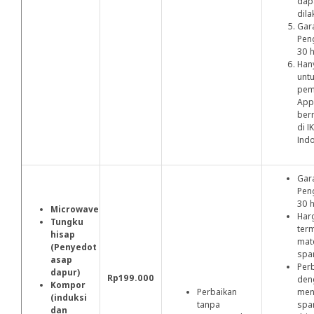
dap
dila
Gar
Pen
30 h
Han
unt
pem
App
ber
di I
Ind
Gar
Pen
30 h
Microwave
Harg
Tungku
ter
hisap
mate
(Penyedot
spa
asap
Per
dapur)
Rp199.000
den
Kompor
Perbaikan
men
(induksi
tanpa
spa
dan