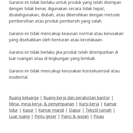
Garansi ini tidak berlaku untuk produk yang telah disimpan
dengan tidak benar, digunakan secara tidak tepat,
disalahgunakan, diubah, atau dibersihkan dengan metode
pembersihan atau produk pembersih yang salah.
Garansi ini tidak mencakup keausan normal atau kerusakan
yang disebabkan oleh benturan atau kecelakaan.
Garansi ini tidak berlaku jika produk telah ditempatkan di
luar ruangan atau di lingkungan yang lembab.
Garansi ini tidak mencakup kerusakan konsekuensial atau
insidental.
Ruang keluarga
|
Ruang kerja dan perabotan kantor
|
Meja, meja kerja, & penyimpanan
|
Kursi kerja
|
Kamar
tidur
|
Kasur
|
Kamar mandi
|
Dapur
|
Tekstil rumah
|
Luar ruang
|
Pintu geser
|
Panci & wajan
|
Pisau