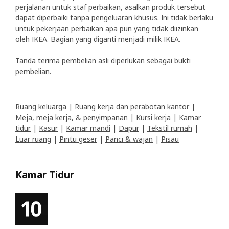
perjalanan untuk staf perbaikan, asalkan produk tersebut
dapat diperbaiki tanpa pengeluaran khusus. Ini tidak berlaku
untuk pekerjaan perbaikan apa pun yang tidak diizinkan
oleh IKEA. Bagian yang diganti menjadi milik IKEA.
Tanda terima pembelian asli diperlukan sebagai bukti
pembelian.
Ruang keluarga
|
Ruang kerja dan perabotan kantor
|
Meja, meja kerja, & penyimpanan
|
Kursi kerja
|
Kamar
tidur
|
Kasur
|
Kamar mandi
|
Dapur
|
Tekstil rumah
|
Luar ruang
|
Pintu geser
|
Panci & wajan
|
Pisau
Kamar Tidur