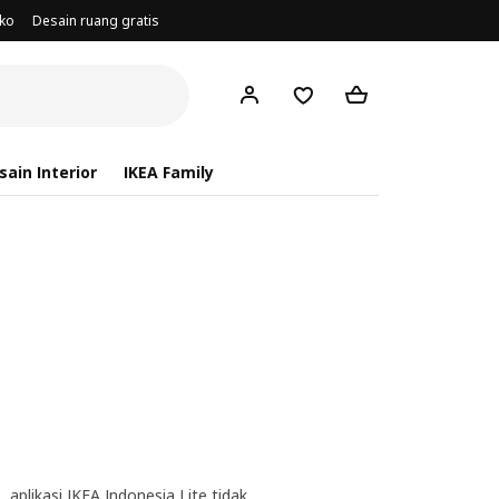
oko
Desain ruang gratis
ain Interior
IKEA Family
aplikasi IKEA Indonesia Lite tidak