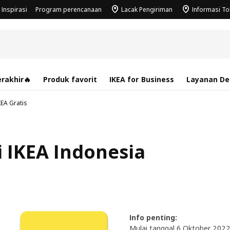
Inspirasi
Program perencanaan
Lacak Pengiriman
Informasi T
rakhir🔥
Produk favorit
IKEA for Business
Layanan Des
KEA Gratis
i IKEA Indonesia
Info penting:
Mulai tanggal 6 Oktober 2022, 