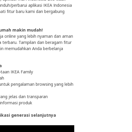
unduh/perbarui aplikasi IKEA Indonesia
ati fitur baru kami dan bergabung
 rumah makin mudah!
ja online yang lebih nyaman dan aman
a terbaru. Tampilan dan beragam fitur
akin memudahkan Anda berbelanja
a
taan IKEA Family​
dah
an untuk pengalaman browsing yang lebih
yang jelas dan transparan
 informasi produk
likasi generasi selanjutnya