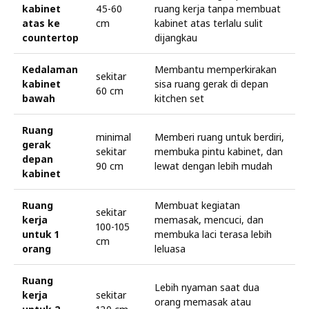
kabinet
45-60
ruang kerja tanpa membuat
atas ke
cm
kabinet atas terlalu sulit
countertop
dijangkau
Kedalaman
Membantu memperkirakan
sekitar
kabinet
sisa ruang gerak di depan
60 cm
bawah
kitchen set
Ruang
minimal
Memberi ruang untuk berdiri,
gerak
sekitar
membuka pintu kabinet, dan
depan
90 cm
lewat dengan lebih mudah
kabinet
Ruang
Membuat kegiatan
sekitar
kerja
memasak, mencuci, dan
100-105
untuk 1
membuka laci terasa lebih
cm
orang
leluasa
Ruang
Lebih nyaman saat dua
kerja
sekitar
orang memasak atau