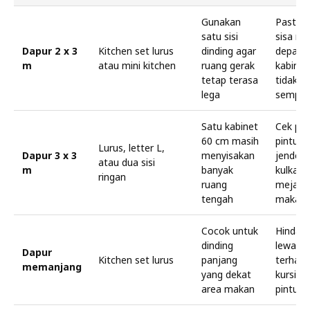
Gunakan
Pastika
satu sisi
sisa ru
Dapur 2 x 3
Kitchen set lurus
dinding agar
depan
m
atau mini kitchen
ruang gerak
kabinet
tetap terasa
tidak te
lega
sempit
Satu kabinet
Cek pos
60 cm masih
pintu,
Lurus, letter L,
Dapur 3 x 3
menyisakan
jendela
atau dua sisi
m
banyak
kulkas,
ringan
ruang
meja
tengah
makan
Cocok untuk
Hindari 
dinding
lewat
Dapur
Kitchen set lurus
panjang
terhala
memanjang
yang dekat
kursi a
area makan
pintu k