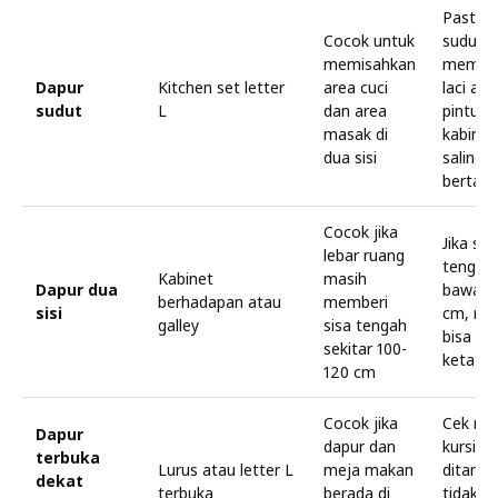
Pastika
Cocok untuk
sudut t
memisahkan
membu
Dapur
Kitchen set letter
area cuci
laci ata
sudut
L
dan area
pintu
masak di
kabinet
dua sisi
saling
bertab
Cocok jika
Jika sis
lebar ruang
tengah 
Kabinet
masih
Dapur dua
bawah 
berhadapan atau
memberi
sisi
cm, ru
galley
sisa tengah
bisa te
sekitar 100-
ketat
120 cm
Cocok jika
Cek ru
Dapur
dapur dan
kursi s
terbuka
Lurus atau letter L
meja makan
ditarik 
dekat
terbuka
berada di
tidak