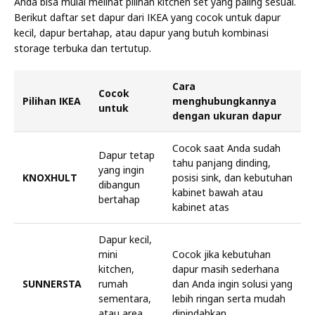
Anda bisa mulai melihat pilihan kitchen set yang paling sesuai.
Berikut daftar set dapur dari IKEA yang cocok untuk dapur
kecil, dapur bertahap, atau dapur yang butuh kombinasi
storage terbuka dan tertutup.
Cara
Cocok
Pilihan IKEA
menghubungkannya
untuk
dengan ukuran dapur
Cocok saat Anda sudah
Dapur tetap
tahu panjang dinding,
yang ingin
KNOXHULT
posisi sink, dan kebutuhan
dibangun
kabinet bawah atau
bertahap
kabinet atas
Dapur kecil,
mini
Cocok jika kebutuhan
kitchen,
dapur masih sederhana
SUNNERSTA
rumah
dan Anda ingin solusi yang
sementara,
lebih ringan serta mudah
atau area
dipindahkan