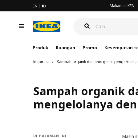
Makanan IKEA
EN
ID
Produk
Ruangan
Promo
Kesempatan te
Inspirasi
Sampah organik dan anorganik: pengertian, j
Sampah organik da
mengelolanya den
DI HALAMAN INI
Masih s