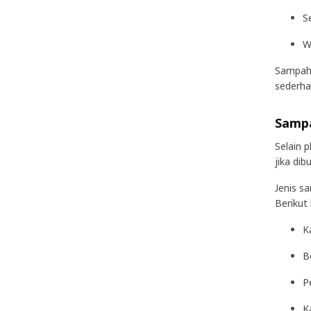
S
W
Sampah 
sederha
Sampa
Selain 
jika di
Jenis s
Berikut
K
B
P
K