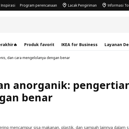
Inspirasi
Program perencanaan
Lacak Pengiriman
Informasi T
rakhir🔥
Produk favorit
IKEA for Business
Layanan Des
enis, dan cara mengelolanya dengan benar
n anorganik: pengertian,
gan benar
ering mencampur sisa makanan, plastik, dan sampah lainnya dalam s