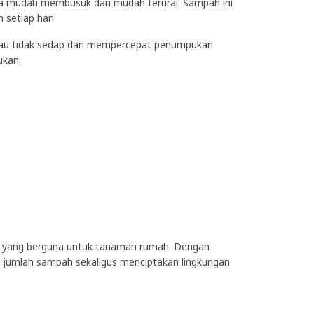
gga mudah membusuk dan mudah terurai. Sampah ini
 setiap hari.
n bau tidak sedap dan mempercepat penumpukan
ukan:
s yang berguna untuk tanaman rumah. Dengan
jumlah sampah sekaligus menciptakan lingkungan