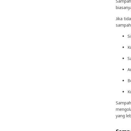
Sampah 
biasany
Jika ti
sampah.
S
K
S
A
B
Ku
Sampah 
mengola
yang leb