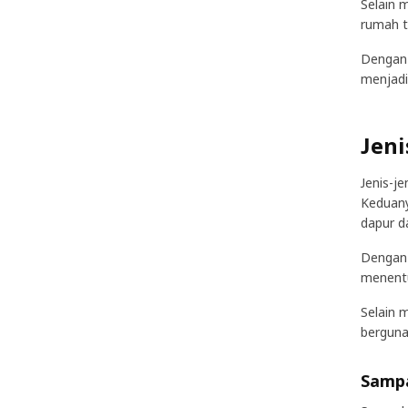
Selain 
rumah t
Dengan 
menjadi
Jen
Jenis-j
Keduany
dapur d
Dengan 
menent
Selain 
berguna
Sampa