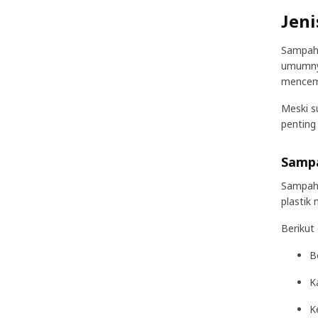
Jen
Sampah 
umumnya
mencema
Meski s
penting
Sampa
Sampah 
plastik
Berikut
B
K
K