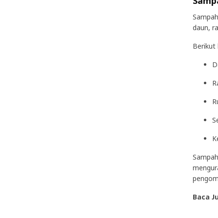
Sampa
Sampah 
daun, r
Berikut
D
R
R
S
K
Sampah 
mengura
pengom
Baca J