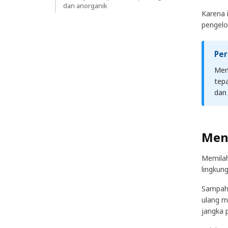
dan anorganik
Karena 
pengelo
Per
Mem
tep
dan
Men
Memilah
lingkung
Sampah 
ulang m
jangka 