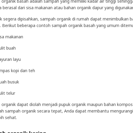
organik basah adalah sampah yang memiliki kadar air tinggi sehin
a berasal dari sisa makanan atau bahan organik dapur yang digunakan
dak segera dipisahkan, sampah organik di rumah dapat menimbulka
 Berikut beberapa contoh sampah organik basah yang umum ditem
isa makanan
ulit buah
ayuran layu
mpas kopi dan teh
uah busuk
lit telur
organik dapat diolah menjadi pupuk organik maupun bahan kompo
h sampah organik secara tepat, Anda dapat membantu mengurangi 
ih sehat.