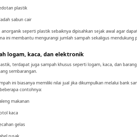
edotan plastik
adah sabun cair
anorganik seperti plastik sebaiknya dipisahkan sejak awal agar dapa
na ini membantu mengurangi jumlah sampah sekaligus mendukung pe
h logam, kaca, dan elektronik
plastik, terdapat juga sampah khusus seperti logam, kaca, dan bara
buang sembarangan.
ampah ini biasanya memiliki nilai jual jika dikumpulkan melalui bank
 beberapa contohnya:
aleng makanan
otol kaca
ecahan gelas
abel rusak