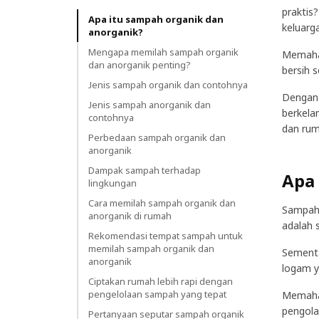
praktis
Apa itu sampah organik dan
keluarg
anorganik?
Mengapa memilah sampah organik
Memaham
dan anorganik penting?
bersih 
Jenis sampah organik dan contohnya
Dengan 
Jenis sampah anorganik dan
berkela
contohnya
dan rum
Perbedaan sampah organik dan
anorganik
Dampak sampah terhadap
Apa 
lingkungan
Cara memilah sampah organik dan
Sampah 
anorganik di rumah
adalah 
Rekomendasi tempat sampah untuk
memilah sampah organik dan
Sementa
anorganik
logam ya
Ciptakan rumah lebih rapi dengan
pengelolaan sampah yang tepat
Memaham
pengola
Pertanyaan seputar sampah organik