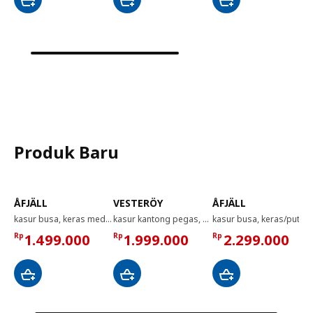
Produk Baru
ÅFJÄLL
VESTERÖY
ÅFJÄLL
kasur busa, keras medium/putih, 80x200 cm
kasur kantong pegas, keras/biru muda, 90x200 cm
kasur busa, keras/putih, 140x200 cm
Rp
1.499.000
Rp
1.999.000
Rp
2.299.000