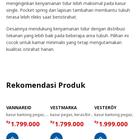
menginginkan kenyamanan tidur lebih maksimal pada kasur
single. Pocket spring dan lapisan tambahan membantu tubuh
terasa lebih rileks saat beristirahat.
Desainnya mendukung kenyamanan tidur dengan distribusi
tekanan yang lebih baik pada beberapa area tubuh. Pilihan ini
cocok untuk kamar minimalis yang tetap mengutamakan
kualitas istirahat harian.
Rekomendasi Produk
VANNAREID
VESTMARKA
VESTERÖY
kasur kantong pegas, ekstra keras/krem, 80x200 cm
kasur pegas, keras/biru muda, 90x200 cm
kasur kantong pegas, keras/biru muda, 90x200 cm
Rp
1.799.000
Rp
1.799.000
Rp
1.999.000