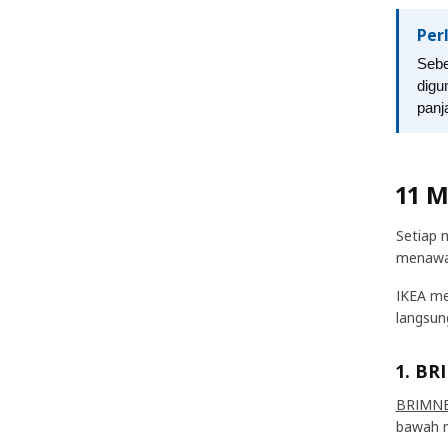
Per
Sebe
digu
panj
11 M
Setiap 
menawar
IKEA me
langsun
1. BR
BRIMN
bawah m