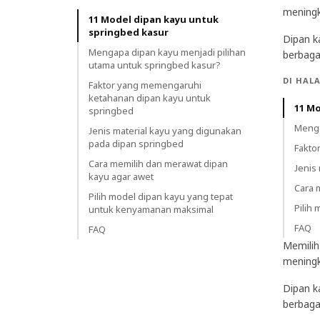
meningk
11 Model dipan kayu untuk
springbed kasur
Dipan k
Mengapa dipan kayu menjadi pilihan
berbaga
utama untuk springbed kasur?
DI HAL
Faktor yang memengaruhi
ketahanan dipan kayu untuk
11 Mo
springbed
Menga
Jenis material kayu yang digunakan
pada dipan springbed
Fakto
Cara memilih dan merawat dipan
Jenis
kayu agar awet
Cara 
Pilih model dipan kayu yang tepat
Pilih
untuk kenyamanan maksimal
FAQ
FAQ
Memilih
meningk
Dipan k
berbaga