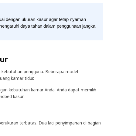
uai dengan ukuran kasur agar tetap nyaman
memengaruhi daya tahan dalam penggunaan jangka
ur
ai kebutuhan pengguna. Beberapa model
ang kamar tidur.
ngan kebutuhan kamar Anda. Anda dapat memilih
ingbed kasur:
erukuran terbatas. Dua laci penyimpanan di bagian