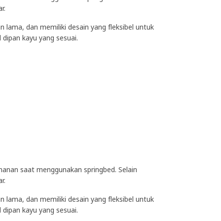
ar.
 lama, dan memiliki desain yang fleksibel untuk
 dipan kayu yang sesuai.
manan saat menggunakan springbed. Selain
ar.
 lama, dan memiliki desain yang fleksibel untuk
 dipan kayu yang sesuai.