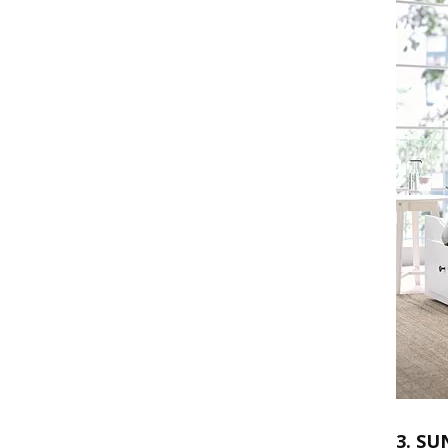
3. SU