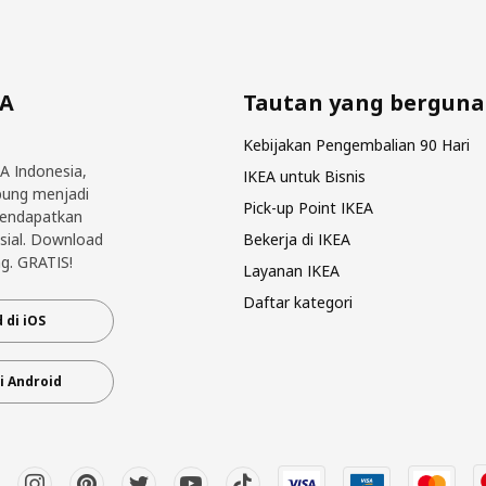
EA
Tautan yang berguna
Kebijakan Pengembalian 90 Hari
EA Indonesia,
IKEA untuk Bisnis
bung menjadi
Pick-up Point IKEA
mendapatkan
sial. Download
Bekerja di IKEA
g. GRATIS!
Layanan IKEA
Daftar kategori
 di iOS
i Android