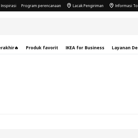
Inspirasi
Program perencanaan
Lacak Pengiriman
Informasi T
rakhir🔥
Produk favorit
IKEA for Business
Layanan Des