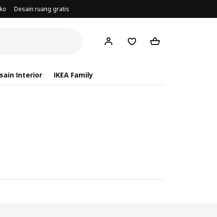
oko
Desain ruang gratis
ain Interior
IKEA Family