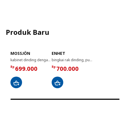
Produk Baru
MOSSJÖN
ENHET
kabinet dinding dengan pintu kaca, antrasit, 36x18x44 cm
bingkai rak dinding, putih, 60x45x40 cm
Rp
699.000
Rp
700.000