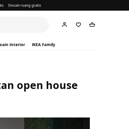
oko
Desain ruang gratis
ain Interior
IKEA Family
tan open house