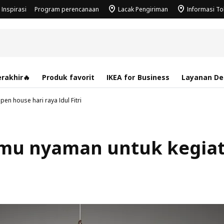
Inspirasi
Program perencanaan
Lacak Pengiriman
Informasi T
rakhir🔥
Produk favorit
IKEA for Business
Layanan Des
n house hari raya Idul Fitri
amu nyaman untuk kegia