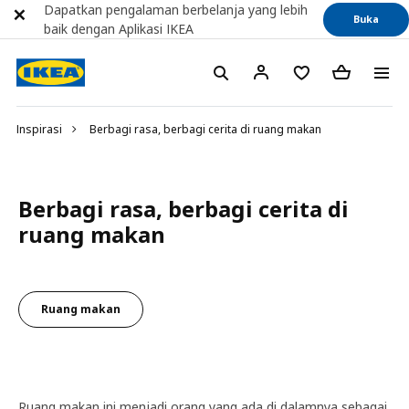
Dapatkan pengalaman berbelanja yang lebih
Buka
baik dengan Aplikasi IKEA
Inspirasi
Berbagi rasa, berbagi cerita di ruang makan​
Berbagi rasa, berbagi cerita di
ruang makan​
Ruang makan
Ruang makan ini menjadi orang yang ada di dalamnya sebagai