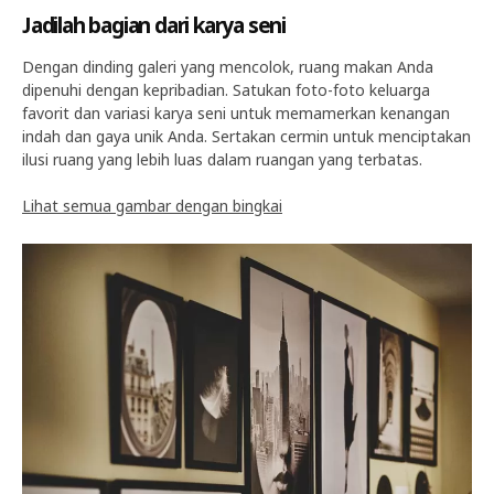
Jadilah bagian dari karya seni​
Dengan dinding galeri yang mencolok, ruang makan Anda
dipenuhi dengan kepribadian. Satukan foto-foto keluarga
favorit dan variasi karya seni untuk memamerkan kenangan
indah dan gaya unik Anda. Sertakan cermin untuk menciptakan
ilusi ruang yang lebih luas dalam ruangan yang terbatas.​
Lihat semua gambar dengan bingkai