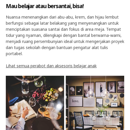
Mau belajar atau bersantai, bisa!​​
Nuansa menenangkan dari abu-abu, krem, dan hijau lembut
berfungsi sebagai latar belakang yang menyenangkan untuk
menciptakan suasana santai dan fokus di area meja. Tempat
tidur yang nyaman, dilengkapi dengan bantal berwarna-warni,
menjadi ruang persembunyian ideal untuk mengerjakan proyek
dan tugas sekolah dengan bantuan pengatur alat tulis
portabel.​
Lihat semua perabot dan aksesoris belajar anak​