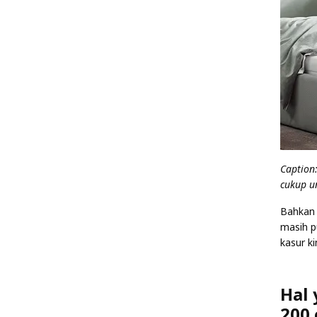
Caption
cukup u
Bahkan 
masih p
kasur k
Hal 
200