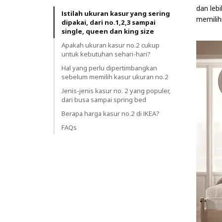
dan leb
Istilah ukuran kasur yang sering
memilih
dipakai, dari no.1,2,3 sampai
single, queen dan king size
Apakah ukuran kasur no.2 cukup
untuk kebutuhan sehari-hari?
Hal yang perlu dipertimbangkan
sebelum memilih kasur ukuran no.2
Jenis-jenis kasur no. 2 yang populer,
dari busa sampai spring bed
Berapa harga kasur no.2 di IKEA?
FAQs