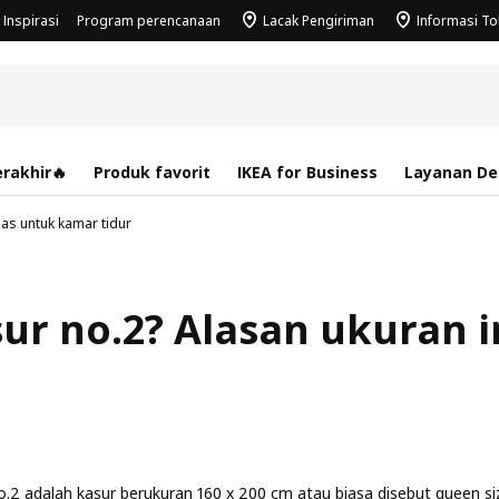
Inspirasi
Program perencanaan
Lacak Pengiriman
Informasi T
rakhir🔥
Produk favorit
IKEA for Business
Layanan Des
pas untuk kamar tidur
ur no.2? Alasan ukuran i
o.2 adalah kasur berukuran 160 x 200 cm atau biasa disebut queen siz