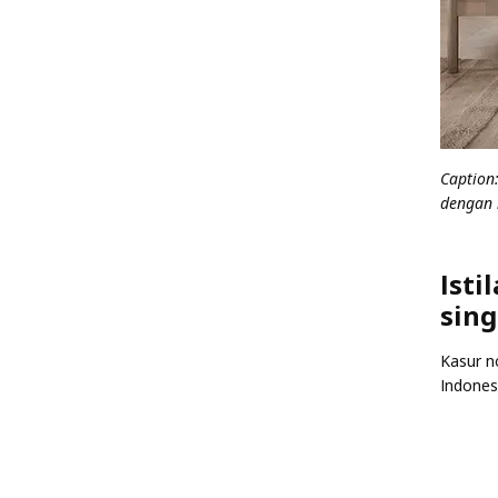
Caption
dengan 
Isti
sing
Kasur n
Indonesi