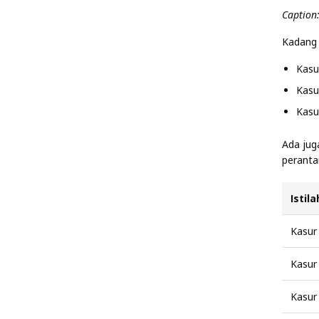
Caption
Kadang 
Kasu
Kasu
Kasu
Ada juga
peranta
Istil
Kasur 
Kasur
Kasur