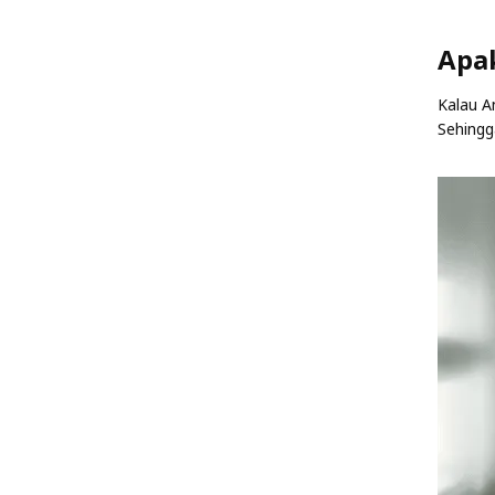
Apak
Kalau A
Sehingg