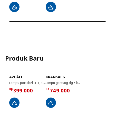
Produk Baru
AVHÅLL
KRANSALG
Lampu portabel LED, dioperasikan dengan baterai dapat diredupkan/dilapisi nikel luar ruang, 29 cm
lampu gantung dg 5 bohlam, hitam, 113 cm
Rp
399.000
Rp
749.000