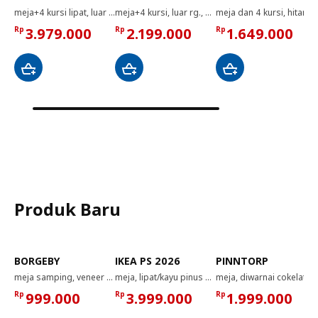
meja+4 kursi lipat, luar ruang, cokelat tua, 143x75 cm
meja+4 kursi, luar rg., hitam/diwarnai cokelat muda
meja dan 4 kursi, hitam hitam/Rem antrasit antrasit, 110x67 cm
Rp
3.979.000
Rp
2.199.000
Rp
1.649.000
Produk Baru
BORGEBY
IKEA PS 2026
PINNTORP
meja samping, veneer kayu birch, 46 cm
meja, lipat/kayu pinus dipernis bening, 156x75 cm
meja, diwarnai cokelat muda/diwarnai putih kayu pinus, 85 cm
Rp
999.000
Rp
3.999.000
Rp
1.999.000