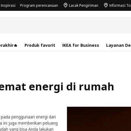
Inspirasi
Program perencanaan
Lacak Pengiriman
Informasi T
rakhir🔥
Produk favorit
IKEA for Business
Layanan Des
hemat energi di rumah
 pada penggunaan energi dan
rea ini juga memberikan peluang
dah yang bisa Anda lakukan