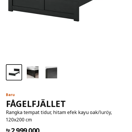
Baru
FÅGELFJÄLLET
Rangka tempat tidur, hitam efek kayu oak/luröy,
120x200 cm
2.999.000
Rp