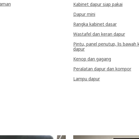
naman
Kabinet dapur siap pakai
Dapur mini
Rangka kabinet dasar
Wastafel dan keran dapur
Pintu, panel penutup, lis bawah 
dapur
Kenop dan gagang
Peralatan dapur dan kompor
Lampu dapur