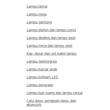
Lampu lantai
Lampu meja
Lampu gantung
Lampu plafon dan lampu sorot
Lampu dinding dan lampu jepit
Lampu meja dan lampu jepit
Kap, dasar dan set kabel lampu
Lampu terintegrasi
Lampu kamar anak
Lampu bohlam LED
Lampu perayaan
Lampu luar ruang dan lampu rantai
Catu daya, pengisian daya, dan
aksesoris