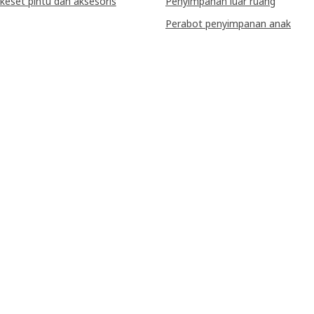
 keset pintu dan aksesoris
Penyimpanan luar ruang
Perabot penyimpanan anak