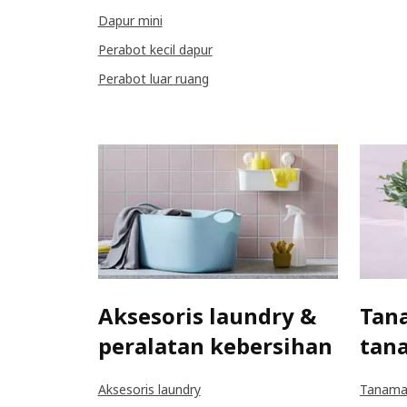
Dapur mini
Perabot kecil dapur
Perabot luar ruang
Aksesoris laundry &
Tan
peralatan kebersihan
tan
Aksesoris laundry
Tanaman