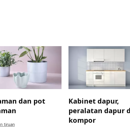
aman dan pot
Kabinet dapur,
aman
peralatan dapur 
kompor
 tiruan