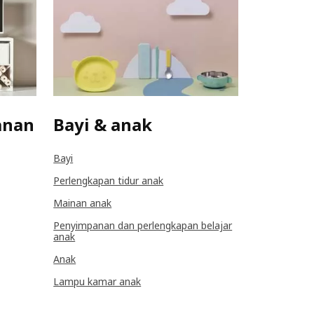
anan
Bayi & anak
Bayi
Perlengkapan tidur anak
Mainan anak
Penyimpanan dan perlengkapan belajar
anak
Anak
Lampu kamar anak