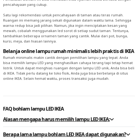
pencahayaan yang cukup.
Satu lagi rekomendasi untuk pencahayaan di taman atau teras rumah.
Ruangan ini memang jarang sekali digunakan dalam waktu lama. Sehingga
warna redup bisa jadi pilihan. Namun, jika ingin menciptakan kesan yang
mewah, cobalah menggunakan led sorot di setiap sudut taman. Tentunya,
tambahkan beberapa ornamen taman yang cantik. Mulai dari pot, bunga,
kursi, meja, dan hiasan lainnya.
Belanja online lampu rumah minimalis lebih praktis di IKEA
Rumah minimalis makin cantik dengan pemilihan lampu yang tepat. Anda
bisa memilih lampu LED yang menghasilkan cahaya terang tapi tetap hemat
listrik. Untuk dapat menghias ruangan dengan lampu LED unik, Anda bisa beli
di IKEA. Tidak perlu datang ke toko fisik, Anda juga bisa berbelanja di situs
online IKEA. Selain hemat waktu, proses transaksi juga mudah.
FAQ bohlam lampu LED IKEA
Alasan mengapa harus memilih lampu LED IKEA:
Berapa lama lampu bohlam LED IKEA dapat digunakan?