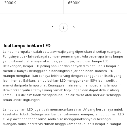
3000K
6500K
1
2
Berikutnya
Jual lampu bohlam LED
Lampu merupakan salah satu
item
wajib yang diperlukan di setiap ruangan.
Fungsinya tidak lain sebagai sumber penerangan. Ada beberapa jenis lampu
yang dikenal oleh masyarakat luas, yaitu pijar, neon, dan lampu LED.
Belakangan, lampu LED paling populer dan banyak diminati. Jenis lampu ini
memiliki banyak keunggulan dibandingkan pijar dan neon. Bohlam LED
mampu menghasilkan cahaya lebih terang dengan penggunaan listrik yang
lebih hemat. Bahkan, lampu bohlam LED menggunakan 85% lebih sedikit
energi daripada lampu pijar. Keunggulan lain yang membuat jenis lampu ini
difavoritkan yaitu sifatnya yang ramah lingkungan dan dapat didaur ulang.
Lampu LED diklaim tidak mengandung uap air raksa atau merkuri sehingga
aman untuk lingkungan.
Lampu bohlam LED juga tidak memancarkan sinar UV yang berbahaya untuk
kesehatan tubuh. Sebagai sumber pencahayaan ruangan, lampu bohlam LED
cukup awet dan tahan lama. Anda bisa menggunakannya di berbagai
ruangan, mulai dari teras rumah hingga kamar tidur. Jenis lampu ini sangat