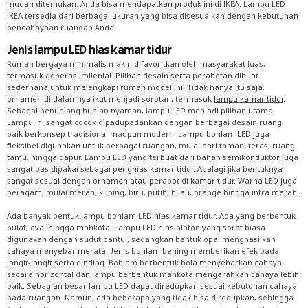
mudah ditemukan. Anda bisa mendapatkan produk ini di IKEA. Lampu LED
IKEA tersedia dari berbagai ukuran yang bisa disesuaikan dengan kebutuhan
pencahayaan ruangan Anda.
Jenis lampu LED hias kamar tidur
Rumah bergaya minimalis makin difavoritkan oleh masyarakat luas,
termasuk generasi milenial. Pilihan desain serta perabotan dibuat
sederhana untuk melengkapi rumah model ini. Tidak hanya itu saja,
ornamen di dalamnya ikut menjadi sorotan, termasuk
lampu kamar tidur
.
Sebagai penunjang hunian nyaman, lampu LED menjadi pilihan utama.
Lampu ini sangat cocok dipadupadankan dengan berbagai desain ruang,
baik berkonsep tradisional maupun modern. Lampu bohlam LED juga
fleksibel digunakan untuk berbagai ruangan, mulai dari taman, teras, ruang
tamu, hingga dapur. Lampu LED yang terbuat dari bahan semikonduktor juga
sangat pas dipakai sebagai penghias kamar tidur. Apalagi jika bentuknya
sangat sesuai dengan ornamen atau perabot di kamar tidur. Warna LED juga
beragam, mulai merah, kuning, biru, putih, hijau, orange hingga infra merah.
Ada banyak bentuk lampu bohlam LED hias kamar tidur. Ada yang berbentuk
bulat, oval hingga mahkota. Lampu LED hias plafon yang sorot biasa
digunakan dengan sudut pantul, sedangkan bentuk opal menghasilkan
cahaya menyebar merata. Jenis bohlam bening memberikan efek pada
langit-langit serta dinding. Bohlam berbentuk bola menyebarkan cahaya
secara horizontal dan lampu berbentuk mahkota mengarahkan cahaya lebih
baik. Sebagian besar lampu LED dapat diredupkan sesuai kebutuhan cahaya
pada ruangan. Namun, ada beberapa yang tidak bisa diredupkan, sehingga