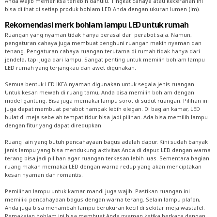
Anda wajib memeriksa terlebih dahulu. Tingkat cahaya atau kecerahan ini
bisa dilihat di setiap produk bohlam LED Anda dengan ukuran lumen (lm).
Rekomendasi merk bohlam lampu LED untuk rumah
Ruangan yang nyaman tidak hanya berasal dari perabot saja. Namun,
pengaturan cahaya juga membuat penghuni ruangan makin nyaman dan
tenang. Pengaturan cahaya ruangan terutama di rumah tidak hanya dari
jendela, tapi juga dari lampu. Sangat penting untuk memilih bohlam lampu
LED rumah yang terjangkau dan awet digunakan.
Semua bentuk LED IKEA nyaman digunakan untuk segala jenis ruangan.
Untuk kesan mewah di ruang tamu, Anda bisa memilih bohlam dengan
model gantung. Bisa juga memakai lampu sorot di sudut ruangan. Pilihan ini
juga dapat membuat perabot nampak lebih elegan. Di bagian kamar, LED
bulat di meja sebelah tempat tidur bisa jadi pilihan. Ada bisa memilih lampu
dengan fitur yang dapat diredupkan.
Ruang lain yang butuh pencahayaan bagus adalah dapur. Kini sudah banyak
jenis lampu yang bisa mendukung aktivitas Anda di dapur. LED dengan warna
terang bisa jadi pilihan agar ruangan terkesan lebih luas. Sementara bagian
ruang makan memakai LED dengan warna redup yang akan menciptakan
kesan nyaman dan romantis.
Pemilihan lampu untuk kamar mandi juga wajib. Pastikan ruangan ini
memiliki pencahayaan bagus dengan warna terang. Selain lampu plafon,
Anda juga bisa menambah lampu berukuran kecil di sekitar meja wastafel.
Pemakaian bohlam ini bisa membuat Anda nyaman ketika berkaca dengan