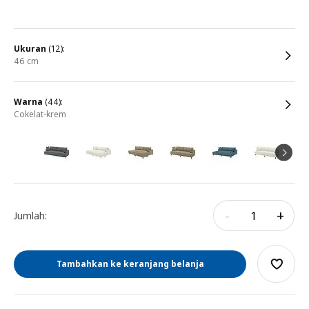
ukuran
(12):
46 cm
warna
(44):
cokelat-krem
-
+
Jumlah:
Tambahkan ke keranjang belanja