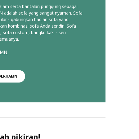
lam serta bantalan punggung sebagai
adalah sofa yang sangat nyaman. Sofa
lar - gabungkan bagian sofa yang
an kombinasi sofa Anda sendiri. Sofa
, sofa custom, bangku kaki - seri
emuanya.
HAMN
ÖDERHAMN
ah pikiran!