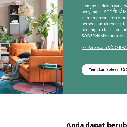
Dengan dudukan yang da
penyangga, SÖDERHAMN 
ini merupakan sofa modu
berbeda untuk menciptak
berlengan, chaise longue
SÖDERHAMN memiliki s
>> Perencana SÖDER
Temukan koleksi S
Anda dapat berub