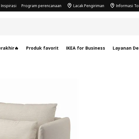
Inspirasi
Program perencanaan
Lacak Pengiriman
Informasi T
rakhir🔥
Produk favorit
IKEA for Business
Layanan Des