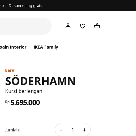
oko
Desain ruang gratis
ain Interior
IKEA Family
Baru
SÖDERHAMN
Kursi berlengan
5.695.000
Rp
-
+
Jumlah: