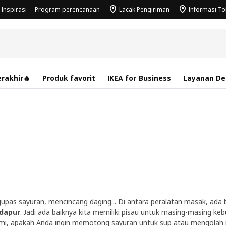
Inspirasi
Program perencanaan
Lacak Pengiriman
Informasi T
rakhir🔥
Produk favorit
IKEA for Business
Layanan Des
pas sayuran, mencincang daging... Di antara
peralatan masak
, ada
 dapur
. Jadi ada baiknya kita memiliki pisau untuk masing-masing keb
i, apakah Anda ingin memotong sayuran untuk sup atau mengolah ik