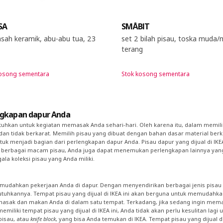
SA
SMÅBIT
sah keramik, abu-abu tua, 23
set 2 bilah pisau, toska muda
terang
kosong sementara
Stok kosong sementara
engkapan dapur Anda
tuhkan untuk kegiatan memasak Anda sehari-hari. Oleh karena itu, dalam memili
an tidak berkarat. Memilih pisau yang dibuat dengan bahan dasar material berku
tuk menjadi bagian dari perlengkapan dapur Anda. Pisau dapur yang dijual di IK
n berbagai macam pisau, Anda juga dapat menemukan perlengkapan lainnya yang
la koleksi pisau yang Anda miliki.
mudahkan pekerjaan Anda di dapur. Dengan menyendirikan berbagai jenis pisau 
hkannya. Tempat pisau yang dijual di IKEA ini akan berguna untuk memudahka
sak dan makan Anda di dalam satu tempat. Terkadang, jika sedang ingin mema
emiliki tempat pisau yang dijual di IKEA ini, Anda tidak akan perlu kesulitan la
isau, atau
knife block
, yang bisa Anda temukan di IKEA. Tempat pisau yang dijual 