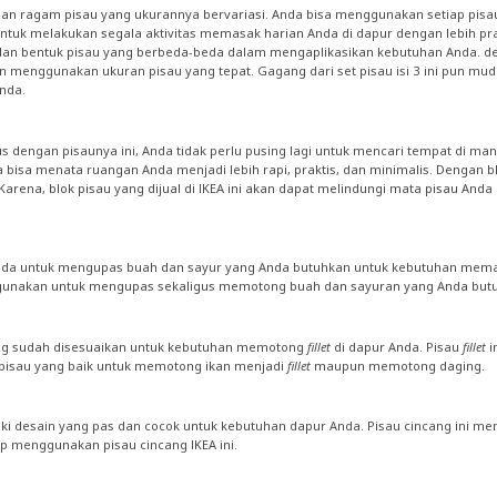
dengan ragam pisau yang ukurannya bervariasi. Anda bisa menggunakan setiap pisau
tuk melakukan segala aktivitas memasak harian Anda di dapur dengan lebih prak
bentuk pisau yang berbeda-beda dalam mengaplikasikan kebutuhan Anda. denga
n menggunakan ukuran pisau yang tepat. Gagang dari set pisau isi 3 ini pun m
nda.
 dengan pisaunya ini, Anda tidak perlu pusing lagi untuk mencari tempat di man
a menata ruangan Anda menjadi lebih rapi, praktis, dan minimalis. Dengan blo
arena, blok pisau yang dijual di IKEA ini akan dapat melindungi mata pisau An
Anda untuk mengupas buah dan sayur yang Anda butuhkan untuk kebutuhan memas
igunakan untuk mengupas sekaligus memotong buah dan sayuran yang Anda but
 yang sudah disesuaikan untuk kebutuhan memotong
fillet
di dapur Anda. Pisau
fillet
i
 pisau yang baik untuk memotong ikan menjadi
fillet
maupun memotong daging.
liki desain yang pas dan cocok untuk kebutuhan dapur Anda. Pisau cincang ini m
 menggunakan pisau cincang IKEA ini.