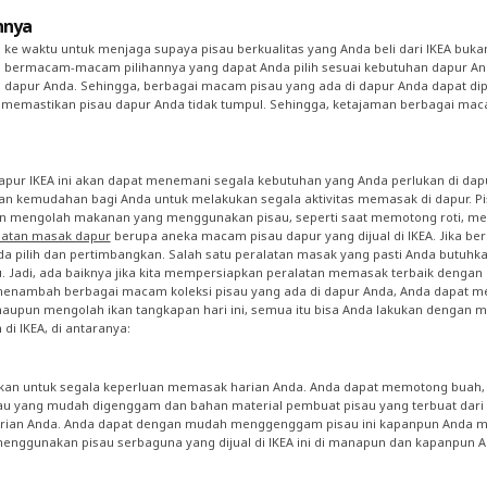
nnya
 ke waktu untuk menjaga supaya pisau berkualitas yang Anda beli dari IKEA buk
a bermacam-macam pilihannya yang dapat Anda pilih sesuai kebutuhan dapur Anda
 dapur Anda. Sehingga, berbagai macam pisau yang ada di dapur Anda dapat d
k memastikan pisau dapur Anda tidak tumpul. Sehingga, ketajaman berbagai mac
pur IKEA ini akan dapat menemani segala kebutuhan yang Anda perlukan di dapur 
 kemudahan bagi Anda untuk melakukan segala aktivitas memasak di dapur. Pisa
dan mengolah makanan yang menggunakan pisau, seperti saat memotong roti, me
latan masak dapur
berupa aneka macam pisau dapur yang dijual di IKEA. Jika be
da pilih dan pertimbangkan. Salah satu peralatan masak yang pasti Anda butuhka
Jadi, ada baiknya jika kita mempersiapkan peralatan memasak terbaik dengan
mbah berbagai macam koleksi pisau yang ada di dapur Anda, Anda dapat melihat 
pun mengolah ikan tangkapan hari ini, semua itu bisa Anda lakukan dengan meng
i IKEA, di antaranya:
gunakan untuk segala keperluan memasak harian Anda. Anda dapat memotong bua
 yang mudah digenggam dan bahan material pembuat pisau yang terbuat dari b
arian Anda. Anda dapat dengan mudah menggenggam pisau ini kapanpun Anda me
 menggunakan pisau serbaguna yang dijual di IKEA ini di manapun dan kapanpu