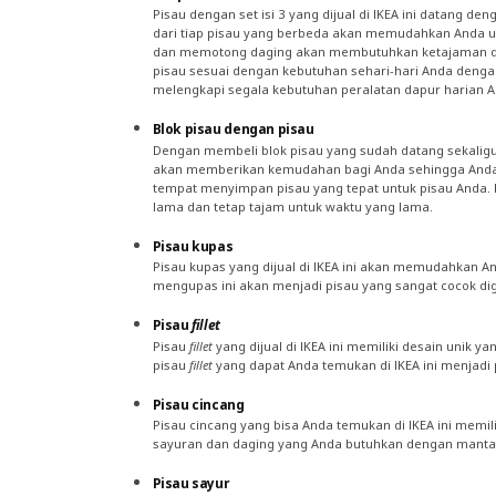
Pisau dengan set isi 3 yang dijual di IKEA ini datang 
dari tiap pisau yang berbeda akan memudahkan Anda un
dan memotong daging akan membutuhkan ketajaman dan 
pisau sesuai dengan kebutuhan sehari-hari Anda denga
melengkapi segala kebutuhan peralatan dapur harian A
Blok pisau dengan pisau
Dengan membeli blok pisau yang sudah datang sekaligus
akan memberikan kemudahan bagi Anda sehingga Anda bis
tempat menyimpan pisau yang tepat untuk pisau Anda. K
lama dan tetap tajam untuk waktu yang lama.
Pisau kupas
Pisau kupas yang dijual di IKEA ini akan memudahkan 
mengupas ini akan menjadi pisau yang sangat cocok d
Pisau
fillet
Pisau
fillet
yang dijual di IKEA ini memiliki desain unik
pisau
fillet
yang dapat Anda temukan di IKEA ini menjadi
Pisau cincang
Pisau cincang yang bisa Anda temukan di IKEA ini memi
sayuran dan daging yang Anda butuhkan dengan mantap
Pisau sayur