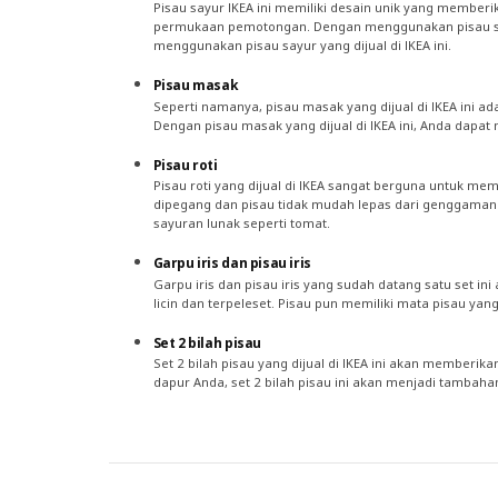
Pisau sayur IKEA ini memiliki desain unik yang member
permukaan pemotongan. Dengan menggunakan pisau say
menggunakan pisau sayur yang dijual di IKEA ini.
Pisau masak
Seperti namanya, pisau masak yang dijual di IKEA ini
Dengan pisau masak yang dijual di IKEA ini, Anda dap
Pisau roti
Pisau roti yang dijual di IKEA sangat berguna untuk m
dipegang dan pisau tidak mudah lepas dari genggaman. 
sayuran lunak seperti tomat.
Garpu iris dan pisau iris
Garpu iris dan pisau iris yang sudah datang satu set 
licin dan terpeleset. Pisau pun memiliki mata pisau ya
Set 2 bilah pisau
Set 2 bilah pisau yang dijual di IKEA ini akan member
dapur Anda, set 2 bilah pisau ini akan menjadi tambaha