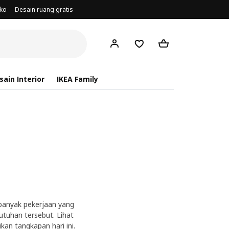
oko
Desain ruang gratis
ain Interior
IKEA Family
 banyak pekerjaan yang
utuhan tersebut. Lihat
an tangkapan hari ini.