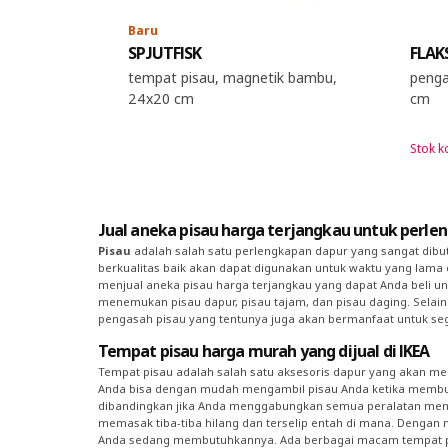
Baru
SPJUTFISK
FLAK
tempat pisau, magnetik bambu,
penga
24x20 cm
cm
Stok 
Jual aneka pisau harga terjangkau untuk perl
Pisau
adalah salah satu perlengkapan dapur yang sangat dibu
berkualitas baik akan dapat digunakan untuk waktu yang lama d
menjual aneka pisau harga terjangkau yang dapat Anda beli un
menemukan pisau dapur, pisau tajam, dan pisau daging. Selai
pengasah pisau yang tentunya juga akan bermanfaat untuk sega
Tempat pisau harga murah yang dijual di IKEA
Tempat pisau adalah salah satu aksesoris dapur yang akan me
Anda bisa dengan mudah mengambil pisau Anda ketika membutu
dibandingkan jika Anda menggabungkan semua peralatan mema
memasak tiba-tiba hilang dan terselip entah di mana. Dengan m
Anda sedang membutuhkannya. Ada berbagai macam tempat p