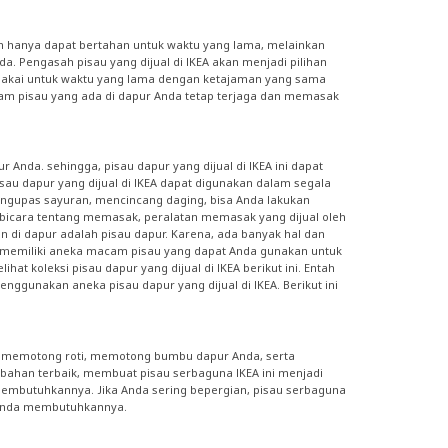
an hanya dapat bertahan untuk waktu yang lama, melainkan
. Pengasah pisau yang dijual di IKEA akan menjadi pilihan
ipakai untuk waktu yang lama dengan ketajaman yang sama
am pisau yang ada di dapur Anda tetap terjaga dan memasak
Anda. sehingga, pisau dapur yang dijual di IKEA ini dapat
u dapur yang dijual di IKEA dapat digunakan dalam segala
ngupas sayuran, mencincang daging, bisa Anda lakukan
rbicara tentang memasak, peralatan memasak yang dijual oleh
n di dapur adalah pisau dapur. Karena, ada banyak hal dan
 memiliki aneka macam pisau yang dapat Anda gunakan untuk
koleksi pisau dapur yang dijual di IKEA berikut ini. Entah
gunakan aneka pisau dapur yang dijual di IKEA. Berikut ini
h, memotong roti, memotong bumbu dapur Anda, serta
ahan terbaik, membuat pisau serbaguna IKEA ini menjadi
mbutuhkannya. Jika Anda sering bepergian, pisau serbaguna
n Anda membutuhkannya.