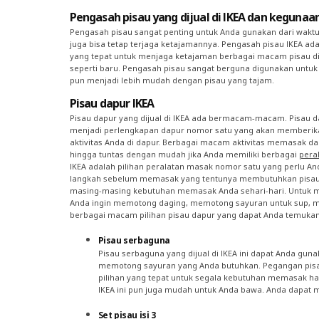
Pengasah pisau yang dijual di IKEA dan kegunaa
Pengasah pisau sangat penting untuk Anda gunakan dari waktu
juga bisa tetap terjaga ketajamannya. Pengasah pisau IKEA ad
yang tepat untuk menjaga ketajaman berbagai macam pisau di
seperti baru. Pengasah pisau sangat berguna digunakan untu
pun menjadi lebih mudah dengan pisau yang tajam.
Pisau dapur IKEA
Pisau dapur yang dijual di IKEA ada bermacam-macam. Pisau da
menjadi perlengkapan dapur nomor satu yang akan memberikan
aktivitas Anda di dapur. Berbagai macam aktivitas memasak 
hingga tuntas dengan mudah jika Anda memiliki berbagai
pera
IKEA adalah pilihan peralatan masak nomor satu yang perlu An
langkah sebelum memasak yang tentunya membutuhkan pisau. 
masing-masing kebutuhan memasak Anda sehari-hari. Untuk mena
Anda ingin memotong daging, memotong sayuran untuk sup, mau
berbagai macam pilihan pisau dapur yang dapat Anda temukan d
Pisau serbaguna
Pisau serbaguna yang dijual di IKEA ini dapat Anda 
memotong sayuran yang Anda butuhkan. Pegangan pisau
pilihan yang tepat untuk segala kebutuhan memasak h
IKEA ini pun juga mudah untuk Anda bawa. Anda dapat
Set pisau isi 3