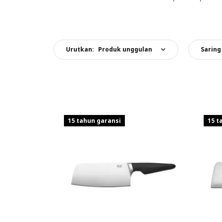
Urutkan:
Produk unggulan
Saring
15 tahun garansi
15 t