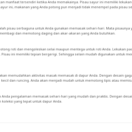
ikan manfaat tersendiri ketika Anda memakainya. Pisau sayur ini memiliki lek
ur ini, makanan yang Anda potong pun menjadi tidak menempel pada pisau se
 adalah pisau serbaguna untuk Anda gunakan memasak sehari-hari. Mata pisaun
at membagi dan memotong daging dan akar-akaran yang Anda butuhkan.
emotong roti dan mengoleskan selai maupun mentega untuk roti Anda. Lekukan p
Pisau ini memiliki tepian bergerigi. Sehingga selain mudah digunakan untuk mem
ini akan memudahkan aktivitas masak memasak di dapur Anda. Dengan desain gag
ng kecil dan runcing. Anda akan menjadi mudah untuk memotong tipis atau memisa
ikan Anda pengalaman memasak sehari-hari yang mudah dan praktis. Dengan desa
n koleksi yang tepat untuk dapur Anda.