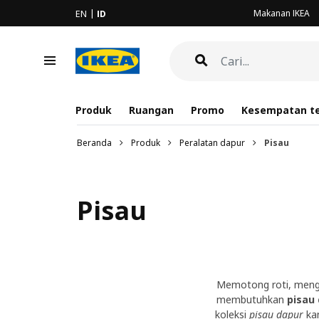
Makanan IKEA
EN
ID
Produk
Ruangan
Promo
Kesempatan te
Beranda
Produk
Peralatan dapur
Pisau
Pisau
Memotong roti, mengu
membutuhkan
pisau
koleksi
pisau dapur
kam