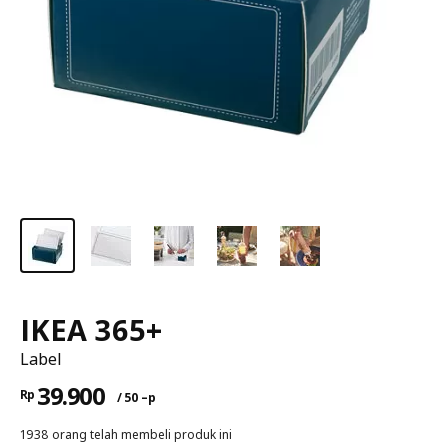
IKEA 365+
Label
39.900
Rp
/ 50 –p
1938 orang telah membeli produk ini