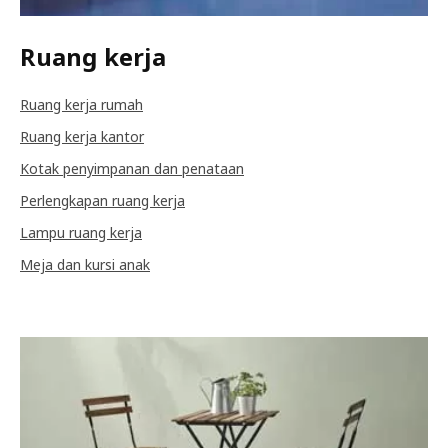
Ruang kerja
Ruang kerja rumah
Ruang kerja kantor
Kotak penyimpanan dan penataan
Perlengkapan ruang kerja
Lampu ruang kerja
Meja dan kursi anak