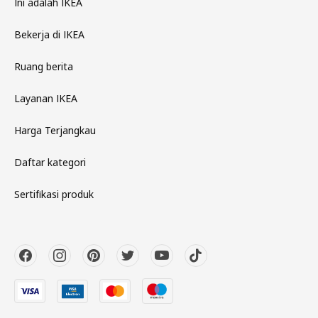
Ini adalah IKEA
Bekerja di IKEA
Ruang berita
Layanan IKEA
Harga Terjangkau
Daftar kategori
Sertifikasi produk