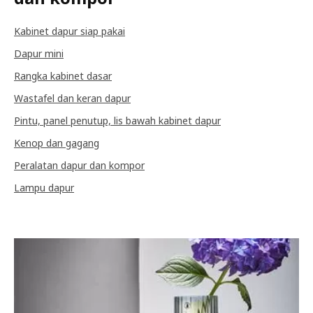
Kabinet dapur siap pakai
Dapur mini
Rangka kabinet dasar
Wastafel dan keran dapur
Pintu, panel penutup, lis bawah kabinet dapur
Kenop dan gagang
Peralatan dapur dan kompor
Lampu dapur