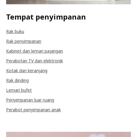
Tempat penyimpanan
Rak buku
Rak penyimpanan
Kabinet dan lemari pajangan
Perabotan TV dan elektronik
Kotak dan keranjang
Rak dinding
Lemari bufet
Penyimpanan luar ruang
Perabot penyimpanan anak