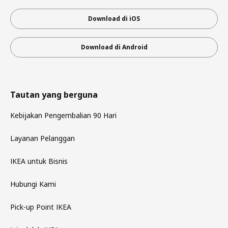
Download di iOS
Download di Android
Tautan yang berguna
Kebijakan Pengembalian 90 Hari
Layanan Pelanggan
IKEA untuk Bisnis
Hubungi Kami
Pick-up Point IKEA