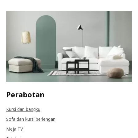
Perabotan
Kursi dan bangku
Sofa dan kursi berlengan
Meja TV