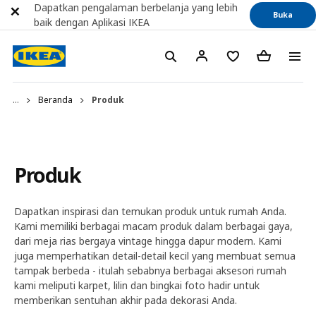
Dapatkan pengalaman berbelanja yang lebih
Buka
baik dengan Aplikasi IKEA
...
Beranda
Produk
Produk
Dapatkan inspirasi dan temukan produk untuk rumah Anda.
Kami memiliki berbagai macam produk dalam berbagai gaya,
dari meja rias bergaya vintage hingga dapur modern. Kami
juga memperhatikan detail-detail kecil yang membuat semua
tampak berbeda - itulah sebabnya berbagai aksesori rumah
kami meliputi karpet, lilin dan bingkai foto hadir untuk
memberikan sentuhan akhir pada dekorasi Anda.