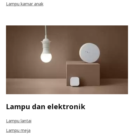
Lampu kamar anak
Lampu dan elektronik
Lampu lantai
Lampu meja