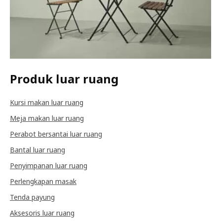
Produk luar ruang
Kursi makan luar ruang
Meja makan luar ruang
Perabot bersantai luar ruang
Bantal luar ruang
Penyimpanan luar ruang
Perlengkapan masak
Tenda payung
Aksesoris luar ruang