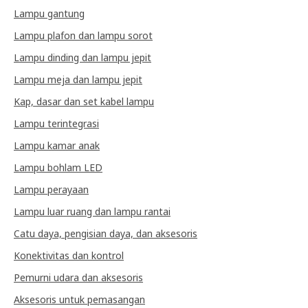
Lampu gantung
Lampu plafon dan lampu sorot
Lampu dinding dan lampu jepit
Lampu meja dan lampu jepit
Kap, dasar dan set kabel lampu
Lampu terintegrasi
Lampu kamar anak
Lampu bohlam LED
Lampu perayaan
Lampu luar ruang dan lampu rantai
Catu daya, pengisian daya, dan aksesoris
Konektivitas dan kontrol
Pemurni udara dan aksesoris
Aksesoris untuk pemasangan