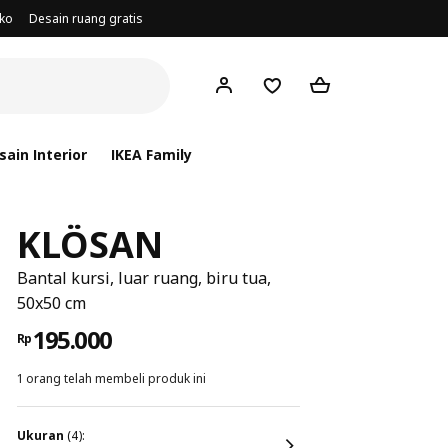
oko
Desain ruang gratis
ain Interior
IKEA Family
KLÖSAN
Bantal kursi, luar ruang, biru tua,
50x50 cm
195.000
Rp
1 orang telah membeli produk ini
ukuran
(4):