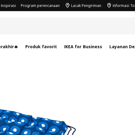
Inspirasi
Program perencanaan
Lacak Pengiriman
Informasi T
rakhir🔥
Produk favorit
IKEA for Business
Layanan Des