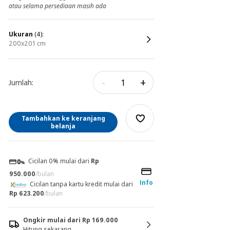
atau selama persediaan masih ada
ukuran
(4):
200x201 cm
-
+
Jumlah:
Tambahkan ke keranjang
belanja
Cicilan 0% mulai dari
Rp
950.000
/bulan
Info
Cicilan tanpa kartu kredit mulai dari
Rp 623.200
/bulan
Ongkir mulai dari Rp 169.000
Hitung sekarang