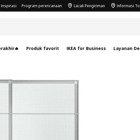
Inspirasi
Program perencanaan
Lacak Pengiriman
Informasi T
rakhir🔥
Produk favorit
IKEA for Business
Layanan Des