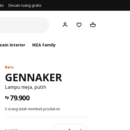
oko
Desain ruang gratis
ain Interior
IKEA Family
Baru
GENNAKER
Lampu meja, putih
79.900
Rp
5 orang telah membeli produk ini