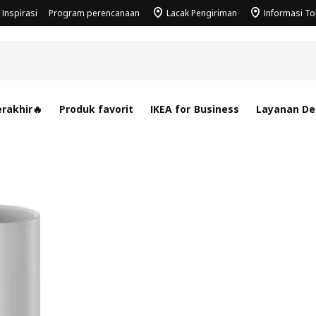
Inspirasi
Program perencanaan
Lacak Pengiriman
Informasi T
rakhir🔥
Produk favorit
IKEA for Business
Layanan Des