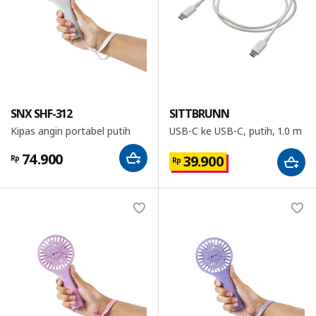
SNX SHF-312
SITTBRUNN
Kipas angin portabel putih
USB-C ke USB-C, putih, 1.0 m
74.900
39.900
Rp
Rp