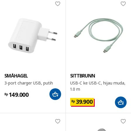
SMÅHAGEL
SITTBRUNN
3-port charger USB, putih
USB-C ke USB-C, hijau muda,
1.0 m
149.000
Rp
39.900
Rp