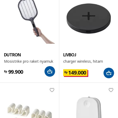
DUTRON
LIVBOJ
Mosistrike pro raket nyamuk
charger wireless, hitam
99.900
149.000
Rp
Rp