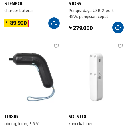
STENKOL
SJÖSS
charger baterai
Pengisi daya USB 2-port
45W, pengisian cepat
89.900
Rp
279.000
Rp
TRIXIG
SOLSTOL
obeng, li-ion, 3.6 V
kunci kabinet