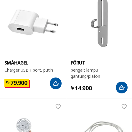
SMÅHAGEL
FÖRUT
Charger USB 1 port, putih
pengait lampu
gantung/plafon
79.900
Rp
14.900
Rp