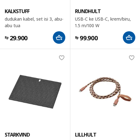
KALKSTUFF
RUNDHULT
dudukan kabel, set isi 3, abu-
USB-C ke USB-C, krem/biru,
abu tua
1.5 m/100 W
29.900
99.900
Rp
Rp
STARKVIND
LILLHULT