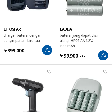
LITOSFÄR
LADDA
charger baterai dengan
baterai yang dapat diisi
penyimpanan, biru tua
ulang, HR06 AA 1.2V,
1900mAh
399.000
Rp
99.900
Rp
/ 4 –p