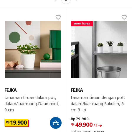
Berikutnya
Turun harga
FEJKA
FEJKA
tanaman tiruan dalam pot,
tanaman tiruan dengan pot,
dalam/luar ruang Daun mint,
dalam/luar ruang Sukulen, 6
9 cm
cm 3 –p
Rp
79.900
19.900
Rp
49.900
Rp
/ 3 –p