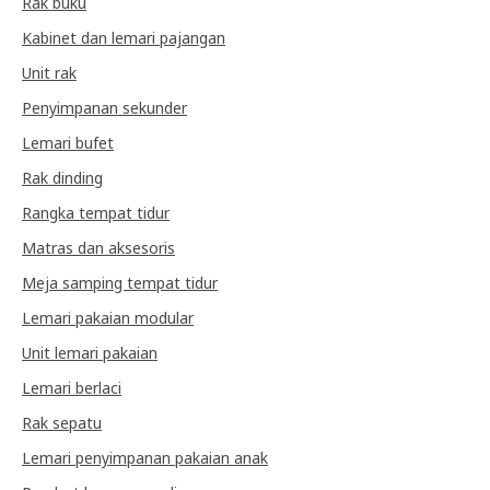
Rak buku
Kabinet dan lemari pajangan
Unit rak
Penyimpanan sekunder
Lemari bufet
Rak dinding
Rangka tempat tidur
Matras dan aksesoris
Meja samping tempat tidur
Lemari pakaian modular
Unit lemari pakaian
Lemari berlaci
Rak sepatu
Lemari penyimpanan pakaian anak