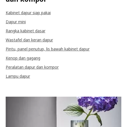
Kabinet dapur siap pakai
Dapur mini
Rangka kabinet dasar
Wastafel dan keran dapur
Pintu, panel penutup, lis bawah kabinet dapur
Kenop dan gagang
Peralatan dapur dan kompor
Lampu dapur