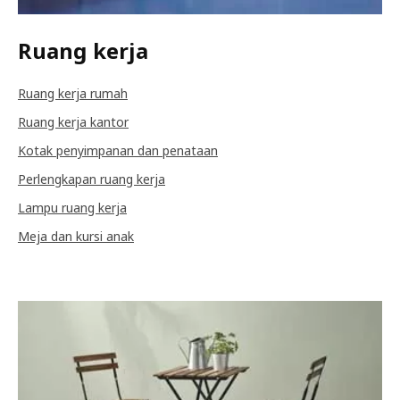
Ruang kerja
Ruang kerja rumah
Ruang kerja kantor
Kotak penyimpanan dan penataan
Perlengkapan ruang kerja
Lampu ruang kerja
Meja dan kursi anak