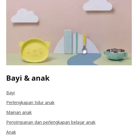
Bayi & anak
Bayi
Perlengkapan tidur anak
Mainan anak
Penyimpanan dan perlengkapan belajar anak
Anak