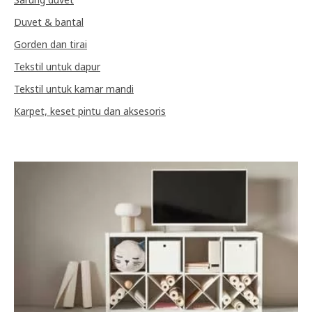
Duvet & bantal
Gorden dan tirai
Tekstil untuk dapur
Tekstil untuk kamar mandi
Karpet, keset pintu dan aksesoris