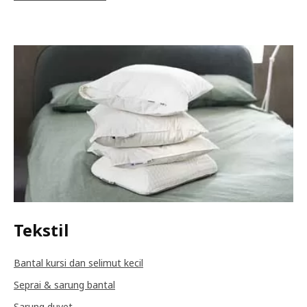
Tekstil
Bantal kursi dan selimut kecil
Seprai & sarung bantal
Sarung duvet