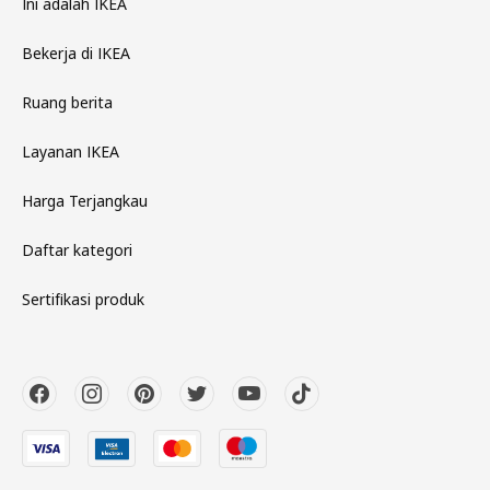
Ini adalah IKEA
Bekerja di IKEA
Ruang berita
Layanan IKEA
Harga Terjangkau
Daftar kategori
Sertifikasi produk