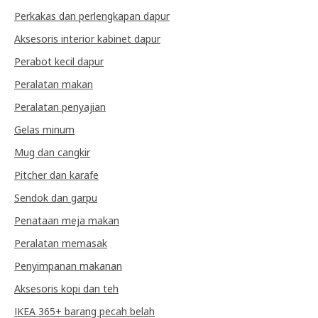
Perkakas dan perlengkapan dapur
Aksesoris interior kabinet dapur
Perabot kecil dapur
Peralatan makan
Peralatan penyajian
Gelas minum
Mug dan cangkir
Pitcher dan karafe
Sendok dan garpu
Penataan meja makan
Peralatan memasak
Penyimpanan makanan
Aksesoris kopi dan teh
IKEA 365+ barang pecah belah