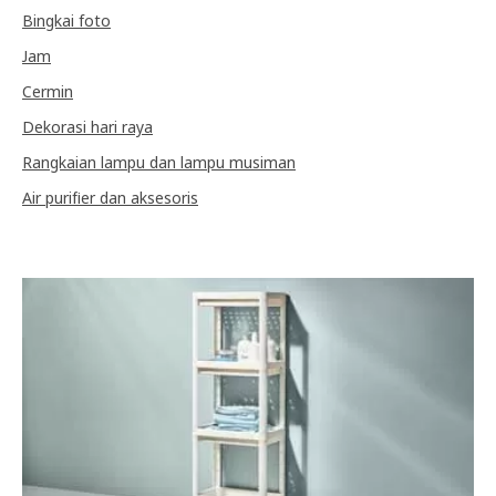
Bingkai foto
Jam
Cermin
Dekorasi hari raya
Rangkaian lampu dan lampu musiman
Air purifier dan aksesoris