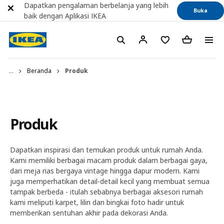
Dapatkan pengalaman berbelanja yang lebih
Buka
baik dengan Aplikasi IKEA
...
Beranda
Produk
Produk
Dapatkan inspirasi dan temukan produk untuk rumah Anda.
Kami memiliki berbagai macam produk dalam berbagai gaya,
dari meja rias bergaya vintage hingga dapur modern. Kami
juga memperhatikan detail-detail kecil yang membuat semua
tampak berbeda - itulah sebabnya berbagai aksesori rumah
kami meliputi karpet, lilin dan bingkai foto hadir untuk
memberikan sentuhan akhir pada dekorasi Anda.