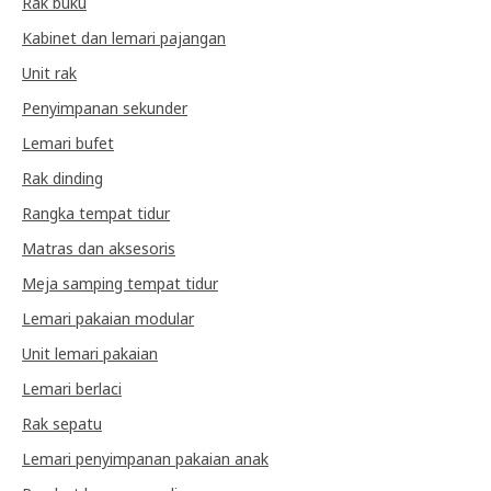
Rak buku
Kabinet dan lemari pajangan
Unit rak
Penyimpanan sekunder
Lemari bufet
Rak dinding
Rangka tempat tidur
Matras dan aksesoris
Meja samping tempat tidur
Lemari pakaian modular
Unit lemari pakaian
Lemari berlaci
Rak sepatu
Lemari penyimpanan pakaian anak