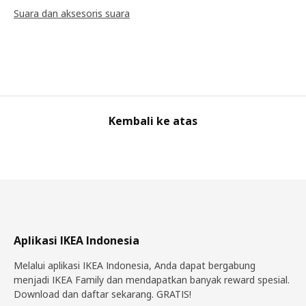
Suara dan aksesoris suara
Kembali ke atas
Aplikasi IKEA Indonesia
Melalui aplikasi IKEA Indonesia, Anda dapat bergabung
menjadi IKEA Family dan mendapatkan banyak reward spesial.
Download dan daftar sekarang. GRATIS!