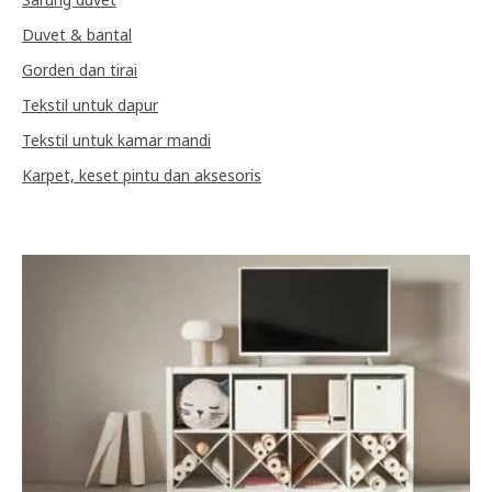
Duvet & bantal
Gorden dan tirai
Tekstil untuk dapur
Tekstil untuk kamar mandi
Karpet, keset pintu dan aksesoris