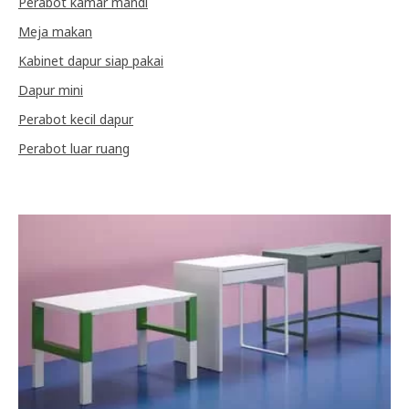
Perabot kamar mandi
Meja makan
Kabinet dapur siap pakai
Dapur mini
Perabot kecil dapur
Perabot luar ruang