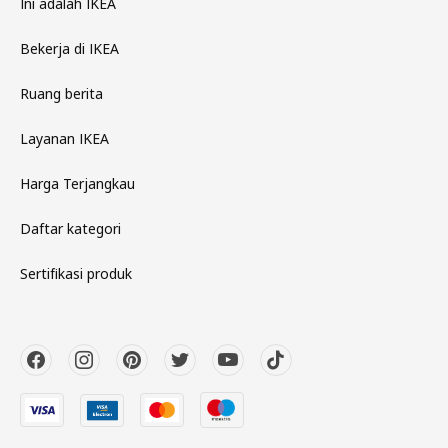
Ini adalah IKEA
Bekerja di IKEA
Ruang berita
Layanan IKEA
Harga Terjangkau
Daftar kategori
Sertifikasi produk