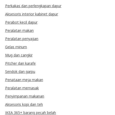
Perkakas dan perlengkapan dapur
Aksesoris interior kabinet dapur
Perabot kecil dapur
Peralatan makan
Peralatan penyajian
Gelas minum
Mug dan cangkir
Pitcher dan karafe
Sendok dan garpu
Penataan meja makan
Peralatan memasak
Penyimpanan makanan
Aksesoris kopi dan teh
IKEA 365+ barang pecah belah