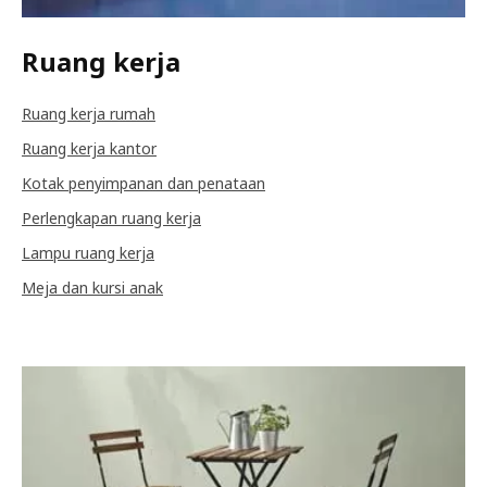
Ruang kerja
Ruang kerja rumah
Ruang kerja kantor
Kotak penyimpanan dan penataan
Perlengkapan ruang kerja
Lampu ruang kerja
Meja dan kursi anak