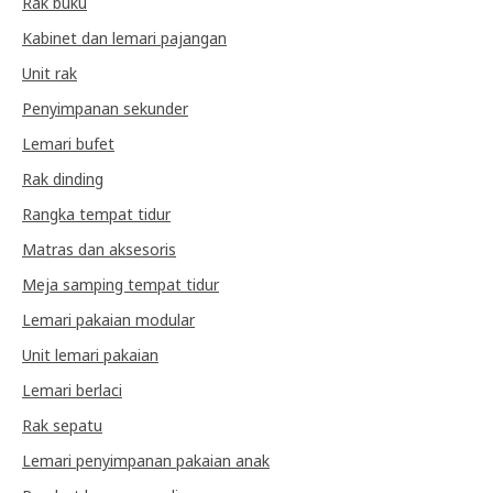
Rak buku
Kabinet dan lemari pajangan
Unit rak
Penyimpanan sekunder
Lemari bufet
Rak dinding
Rangka tempat tidur
Matras dan aksesoris
Meja samping tempat tidur
Lemari pakaian modular
Unit lemari pakaian
Lemari berlaci
Rak sepatu
Lemari penyimpanan pakaian anak