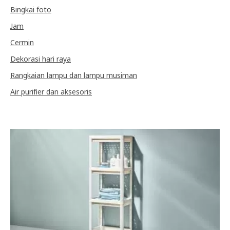
Bingkai foto
Jam
Cermin
Dekorasi hari raya
Rangkaian lampu dan lampu musiman
Air purifier dan aksesoris