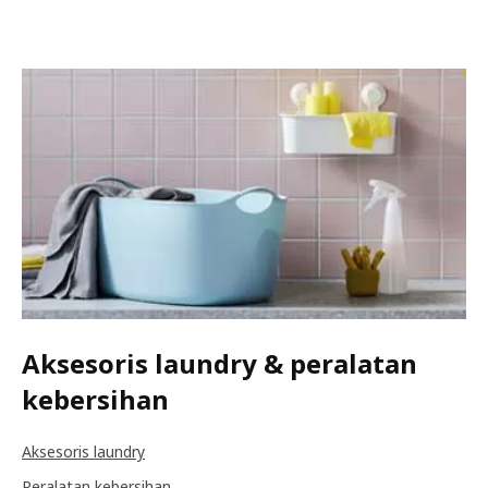
Aksesoris laundry & peralatan
kebersihan
Aksesoris laundry
Peralatan kebersihan