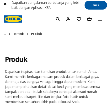
Dapatkan pengalaman berbelanja yang lebih
Buka
baik dengan Aplikasi IKEA
...
Beranda
Produk
Produk
Dapatkan inspirasi dan temukan produk untuk rumah Anda.
Kami memiliki berbagai macam produk dalam berbagai gaya,
dari meja rias bergaya vintage hingga dapur modern. Kami
juga memperhatikan detail-detail kecil yang membuat semua
tampak berbeda - itulah sebabnya berbagai aksesori rumah
kami meliputi karpet, lilin dan bingkai foto hadir untuk
memberikan sentuhan akhir pada dekorasi Anda.