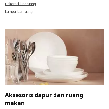
Dekorasi luar ruang
Lampu luar ruang
Aksesoris dapur dan ruang
makan