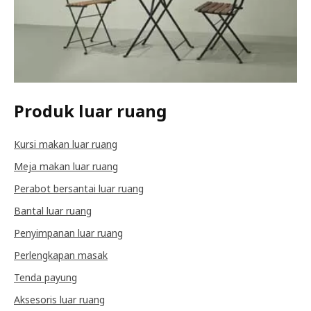
Produk luar ruang
Kursi makan luar ruang
Meja makan luar ruang
Perabot bersantai luar ruang
Bantal luar ruang
Penyimpanan luar ruang
Perlengkapan masak
Tenda payung
Aksesoris luar ruang