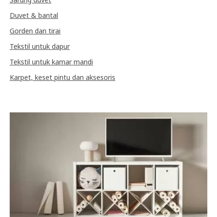
Duvet & bantal
Gorden dan tirai
Tekstil untuk dapur
Tekstil untuk kamar mandi
Karpet, keset pintu dan aksesoris