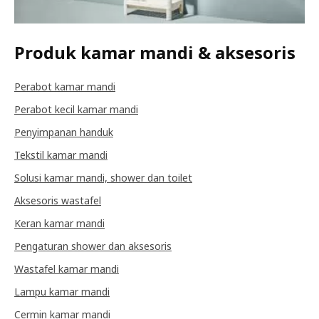
Produk kamar mandi & aksesoris
Perabot kamar mandi
Perabot kecil kamar mandi
Penyimpanan handuk
Tekstil kamar mandi
Solusi kamar mandi, shower dan toilet
Aksesoris wastafel
Keran kamar mandi
Pengaturan shower dan aksesoris
Wastafel kamar mandi
Lampu kamar mandi
Cermin kamar mandi