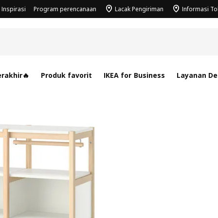
Inspirasi
Program perencanaan
Lacak Pengiriman
Informasi T
rakhir🔥
Produk favorit
IKEA for Business
Layanan Des