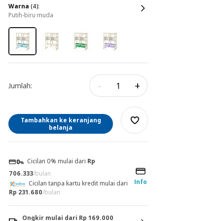
warna
(4):
putih-biru muda
-
+
Jumlah:
Tambahkan ke keranjang
belanja
Cicilan 0% mulai dari
Rp
706.333
/bulan
Info
Cicilan tanpa kartu kredit mulai dari
Rp 231.680
/bulan
Ongkir mulai dari Rp 169.000